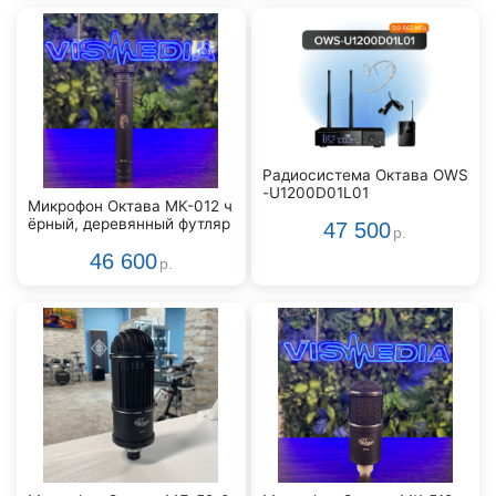
Радиосистема Октава OWS
-U1200D01L01
Микрофон Октава МК-012 ч
ёрный, деревянный футляр
47 500
р.
46 600
р.