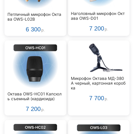
Наголовный микрофон Окт
Петличный микрофон Окта
ава OWS-D01
ва OWS-L02B
7 200
6 300
р.
р.
Микрофон Октава МД-380
А черный, картонная короб
ка
Октава OWS-HC01 Капсюл
7 700
ь съемный (кардиоида)
р.
7 200
р.