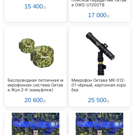
Поясной передатчик Октав
а OWS-U1200TB
15 400
р.
17 000
р.
Беспроводная петличная м
Микрофон Октава МК-012-
икрофонная система Октав
01 чёрный, картонная коро
а Жук-2-К (камуфляж)
бка
20 600
25 500
р.
р.