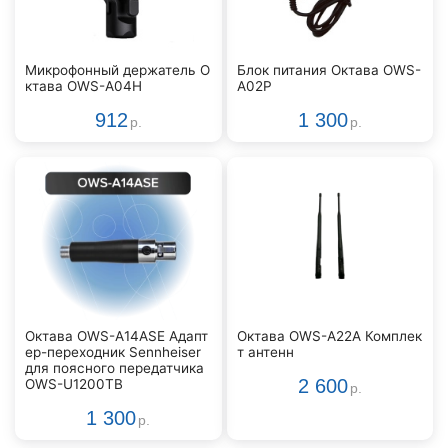
Микрофонный держатель О
Блок питания Октава OWS-
ктава OWS-A04H
A02P
912
1 300
р.
р.
Октава OWS-A14ASE Адапт
Октава OWS-A22A Комплек
ер-переходник Sennheiser
т антенн
для поясного передатчика
2 600
OWS-U1200TB
р.
1 300
р.