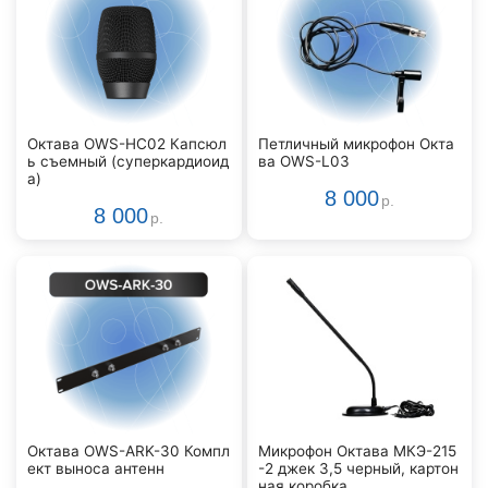
Октава OWS-HC02 Капсюл
Петличный микрофон Окта
ь съемный (суперкардиоид
ва OWS-L03
а)
8 000
р.
8 000
р.
Октава OWS-ARK-30 Компл
Микрофон Октава МКЭ-215
ект выноса антенн
-2 джек 3,5 черный, картон
ная коробка