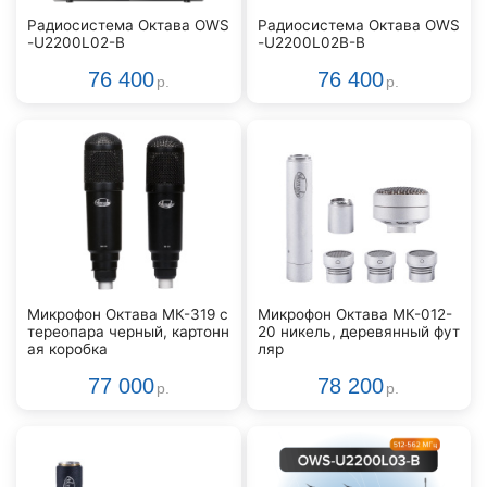
Радиосистема Октава OWS
Радиосистема Октава OWS
-U2200L02-B
-U2200L02В-B
76 400
76 400
р.
р.
Микрофон Октава МК-319 с
Микрофон Октава МК-012-
тереопара черный, картонн
20 никель, деревянный фут
ая коробка
ляр
77 000
78 200
р.
р.