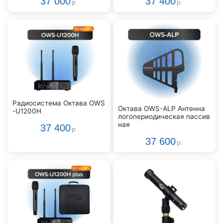
37 000
37 400
р.
р.
Радиосистема Октава OWS
Октава OWS-ALP Антенна
-U1200H
логопериодическая пассив
ная
37 400
р.
37 600
р.