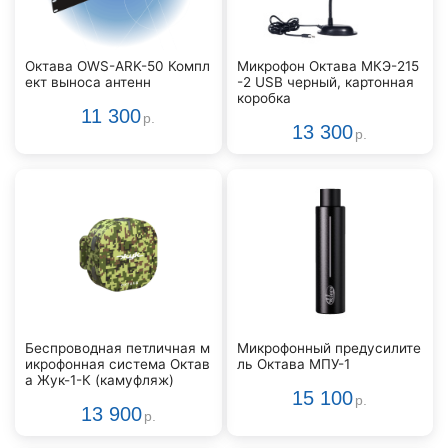
Октава OWS-ARK-50 Компл
Микрофон Октава МКЭ-215
ект выноса антенн
-2 USB черный, картонная
коробка
11 300
р.
13 300
р.
Беспроводная петличная м
Микрофонный предусилите
икрофонная система Октав
ль Октава МПУ-1
а Жук-1-К (камуфляж)
15 100
р.
13 900
р.