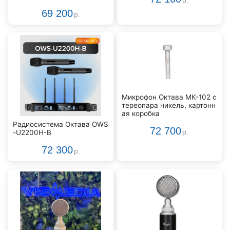
р.
69 200
р.
Микрофон Октава МК-102 с
тереопара никель, картонн
ая коробка
Радиосистема Октава OWS
72 700
-U2200H-B
р.
72 300
р.