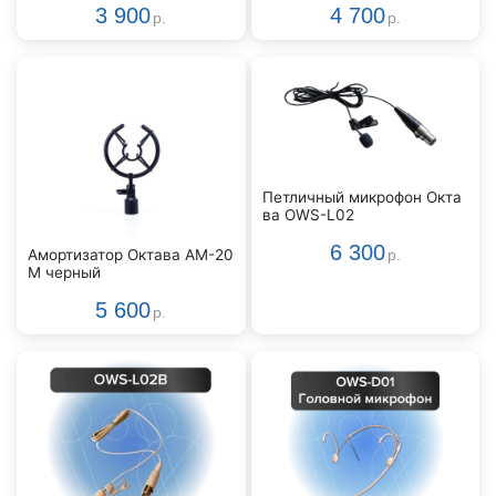
3 900
4 700
р.
р.
Петличный микрофон Окта
ва OWS-L02
6 300
Амортизатор Октава АМ-20
р.
М черный
5 600
р.