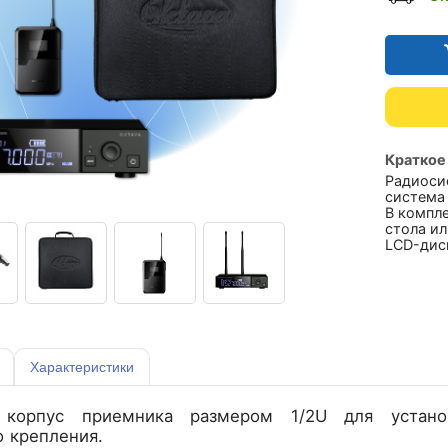
Краткое
Радиоси
система
В компл
стола ил
LCD-дис
Характеристики
й корпус приемника размером 1/2U для уста
 крепления.