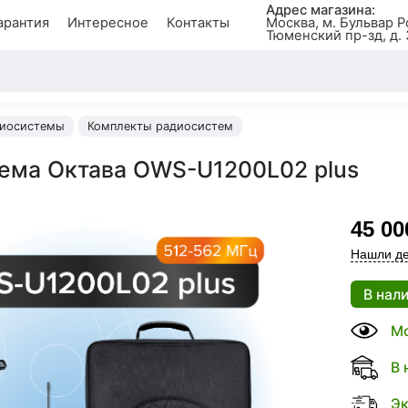
Адрес магазина:
арантия
Интересное
Контакты
Москва, м. Бульвар Р
Тюменский пр-зд, д. 
иосистемы
Комплекты радиосистем
ема Октава OWS-U1200L02 plus
45 00
Нашли де
В нал
Мо
В 
Эк