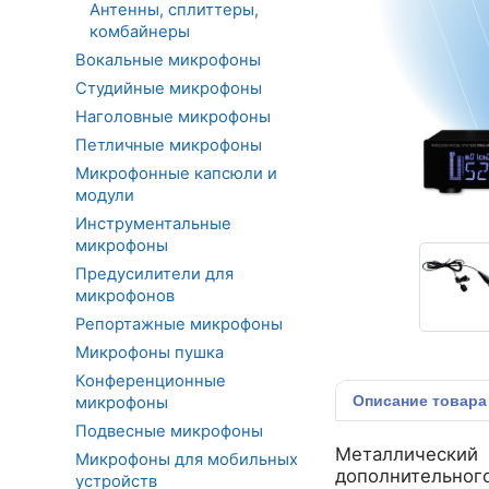
Антенны, сплиттеры,
комбайнеры
Вокальные микрофоны
Студийные микрофоны
Наголовные микрофоны
Петличные микрофоны
Микрофонные капсюли и
модули
Инструментальные
микрофоны
Предусилители для
микрофонов
Репортажные микрофоны
Микрофоны пушка
Конференционные
Описание
товара
микрофоны
Подвесные микрофоны
Металлически
Микрофоны для мобильных
дополнительного
устройств