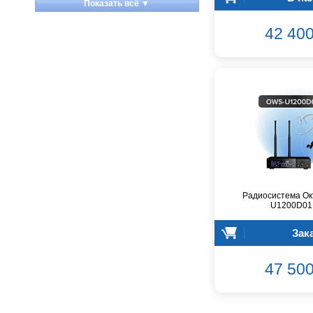
Показать всё ▼
Apart
42 400
Apogee
Artesia
Arturia
Aston Microphones
Atomos
Audac
Audio-Technica
Audiocenter
Barcelona
Behringer
Радиосистема Ок
Beisite
U1200D01
Belcat
Зак
Beyerdynamic
Blackmagic Design
47 500
Blackstar
Boss
CRCBOX