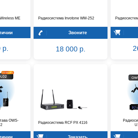
ireless ME
Радиосистема Invotone WM-252
Радиосистем
личии
Звоните
 р.
2
18 000 р.
тава OWS-
Радиоси
Радиосистема RCF PX 4116
02
U
личии
Заказать