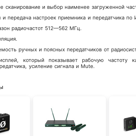
е сканирование и выбор наименее загруженной част
 и передача настроек приемника и передатчика по 
азон радиочастот 512—562 МГц.
уляция.
мость ручных и поясных передатчиков от радиосис
сплей, который показывает рабочую частоту ка
редатчика, усиление сигнала и Mute.
ры