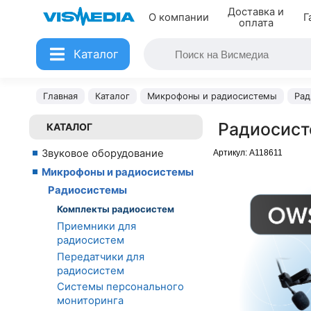
Доставка и
О компании
Г
оплата
Каталог
Главная
Каталог
Микрофоны и радиосистемы
Рад
Радиосист
КАТАЛОГ
Звуковое оборудование
Артикул:
A118611
Микрофоны и радиосистемы
Радиосистемы
Комплекты радиосистем
Приемники для
радиосистем
Передатчики для
радиосистем
Системы персонального
мониторинга