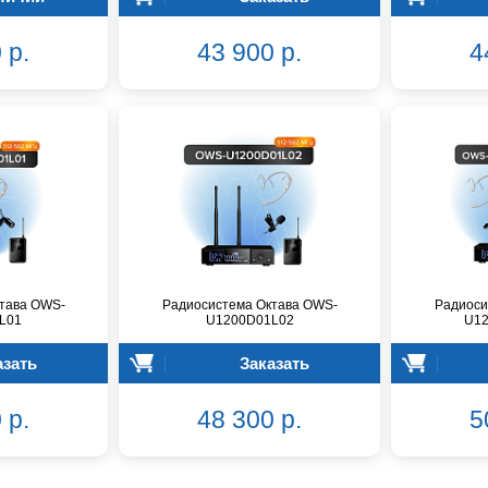
 р.
43 900 р.
4
тава OWS-
Радиосистема Октава OWS-
Радиоси
L01
U1200D01L02
U12
азать
Заказать
 р.
48 300 р.
5