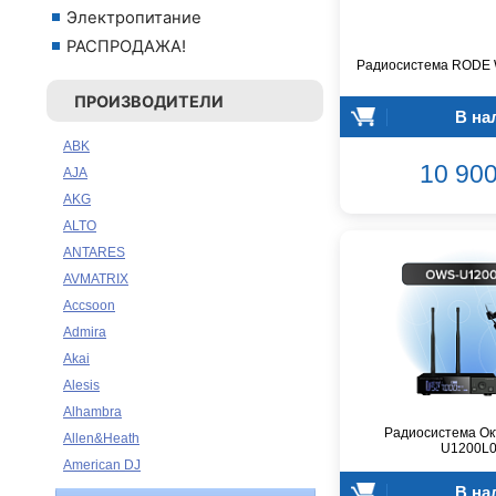
Электропитание
РАСПРОДАЖА!
Радиосистема RODE W
ПРОИЗВОДИТЕЛИ
В на
ABK
10 900
AJA
AKG
ALTO
ANTARES
AVMATRIX
Accsoon
Admira
Akai
Alesis
Alhambra
Радиосистема Ок
Allen&Heath
U1200L
American DJ
В на
Ampeg