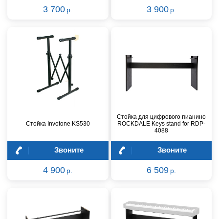
3 700
3 900
р.
р.
Стойка для цифрового пианино
Стойка Invotone KS530
ROCKDALE Keys stand for RDP-
4088
Звоните
Звоните
4 900
6 509
р.
р.