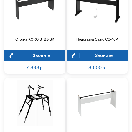
Стойка KORG STB1-BK
Подставка Casio CS-46P
Звоните
Звоните
7 893
8 600
р.
р.