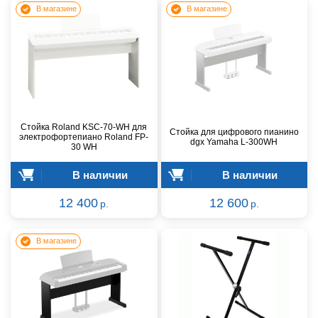
В магазине
В магазине
Стойка Roland KSC-70-WH для
Стойка для цифрового пианино
электрофортепиано Roland FP-
dgx Yamaha L-300WH
30 WH
В наличии
В наличии
12 400
12 600
р.
р.
В магазине