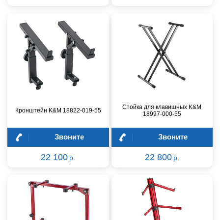
Стойка для клавишных K&M
Кронштейн K&M 18822-019-55
18997-000-55
Звоните
Звоните
22 100
22 800
р.
р.