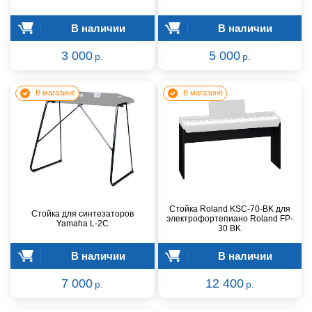
В наличии
В наличии
3 000
5 000
р.
р.
В магазине
В магазине
Стойка Roland KSC-70-BK для
Стойка для синтезаторов
электрофортепиано Roland FP-
Yamaha L-2C
30 BK
В наличии
В наличии
7 000
12 400
р.
р.