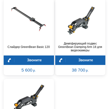
Демпфирующий подвес
Слайдер GreenBean Basic 120
GreenBean Damping Arm 18 для
видеокамеры
Звоните
Звоните
5 600
38 700
р.
р.