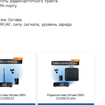
оты радиочастотного тракта.
ИК-порту.
тем Октава.
F/AF, силу сигнала, уровень заряда
стема Октава OWS-
Радиосистема Октава OWS-
U1200L02
U1200L02 plus