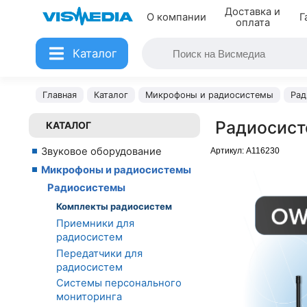
Доставка и
О компании
Г
оплата
Каталог
Главная
Каталог
Микрофоны и радиосистемы
Рад
Радиосист
КАТАЛОГ
Звуковое оборудование
Артикул:
A116230
Микрофоны и радиосистемы
Радиосистемы
Комплекты радиосистем
Приемники для
радиосистем
Передатчики для
радиосистем
Системы персонального
мониторинга