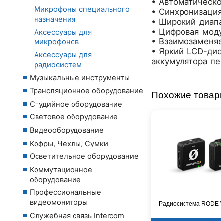
• Автоматическо
Микрофоны специального
• Синхронизация
назначения
• Широкий диап
• Цифровая мод
Аксессуары для
• Взаимозаменяе
микрофонов
• Яркий LCD-дис
Аксессуары для
аккумулятора пе
радиосистем
Музыкальные инструменты
Трансляционное оборудование
Похожие това
Студийное оборудование
Световое оборудование
Видеооборудование
Кофры, Чехлы, Сумки
Осветительное оборудование
Коммутационное
оборудование
Профессиональные
видеомониторы
Радиосистема RODE W
Служебная связь Intercom