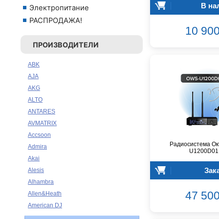
В на
Электропитание
РАСПРОДАЖА!
10 900
ПРОИЗВОДИТЕЛИ
ABK
AJA
AKG
ALTO
ANTARES
AVMATRIX
Accsoon
Радиосистема Ок
Admira
U1200D01
Akai
Зак
Alesis
Alhambra
47 500
Allen&Heath
American DJ
Ampeg