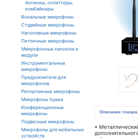
Антенны, сплиттеры,
комбайнеры
Вокальные микрофоны
Студийные микрофоны
Наголовные микрофоны
Петличные микрофоны
Микрофонные капсюли и
модули
Инструментальные
микрофоны
Предусилители для
микрофонов
Репортажные микрофоны
Микрофоны пушка
Конференционные
Описание
товара
микрофоны
Подвесные микрофоны
• Металлический
Микрофоны для мобильных
дополнительного
устройств