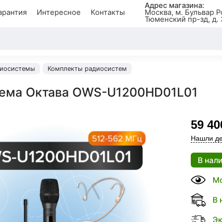
Адрес магазина:
арантия
Интересное
Контакты
Москва, м. Бульвар Р
Тюменский пр-зд, д. 
иосистемы
Комплекты радиосистем
ема Октава OWS-U1200HD01L01
59 40
Нашли де
В нал
Мо
В 
Эк