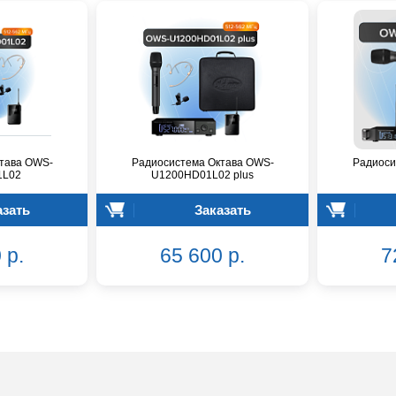
тава OWS-
Радиосистема Октава OWS-
Радиоси
1L02
U1200HD01L02 plus
азать
Заказать
 р.
65 600 р.
7