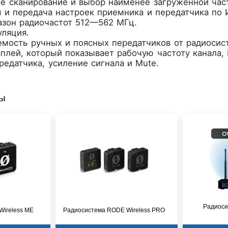
е сканирование и выбор наименее загруженной част
 и передача настроек приемника и передатчика по 
азон радиочастот 512—562 МГц.
уляция.
мость ручных и поясных передатчиков от радиосис
плей, который показывает рабочую частоту канала, R
редатчика, усиление сигнала и Mute.
ры
Радиоси
ireless ME
Радиосистема RODE Wireless PRO