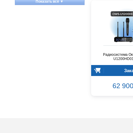
Показать всё ▼
Apart
Apogee
Artesia
Arturia
Aston Microphones
Atomos
Audac
Радиосистема Ок
Audio-Technica
U1200HD0
Audiocenter
Зак
Barcelona
Behringer
62 900
Beisite
Belcat
Beyerdynamic
Blackmagic Design
Blackstar
Boss
CRCBOX