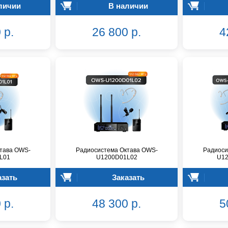
личии
В наличии
 р.
26 800 р.
4
тава OWS-
Радиосистема Октава OWS-
Радиоси
L01
U1200D01L02
U12
азать
Заказать
 р.
48 300 р.
5