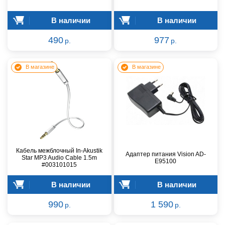
В наличии
В наличии
490
977
р.
р.
В магазине
В магазине
Кабель межблочный In-Akustik
Адаптер питания Vision AD-
Star MP3 Audio Cable 1.5m
E95100
#003101015
В наличии
В наличии
990
1 590
р.
р.