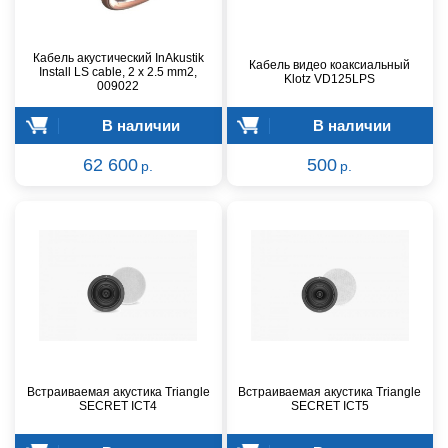
Кабель акустический InAkustik
Кабель видео коаксиальный
Install LS cable, 2 x 2.5 mm2,
Klotz VD125LPS
009022
В наличии
В наличии
62 600
500
р.
р.
Встраиваемая акустика Triangle
Встраиваемая акустика Triangle
SECRET ICT4
SECRET ICT5