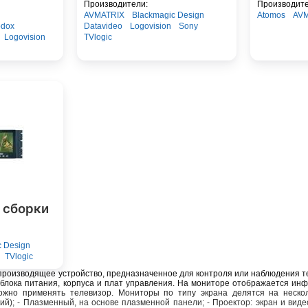
Производители:
Производите
AVMATRIX
Blackmagic Design
Atomos
AV
dox
Datavideo
Logovision
Sony
Logovision
TVlogic
 сборки
c Design
TVlogic
производящее устройство, предназначенное для контроля или наблюдения
 блока питания, корпуса и плат управления. На мониторе отображается инф
ожно применять телевизор. Мониторы по типу экрана делятся на несколь
кий); - Плазменный, на основе плазменной панели; - Проектор: экран и ви