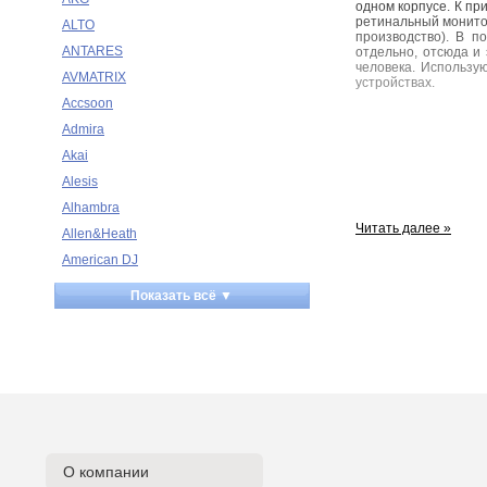
одном корпусе. К пр
ретинальный монитор
ALTO
производство). В п
ANTARES
отдельно, отсюда и
человека. Использую
AVMATRIX
устройствах.
Accsoon
Admira
Akai
Alesis
Alhambra
Читать далее »
Allen&Heath
American DJ
Ampeg
Показать всё ▼
Apart
Apogee
Artesia
Arturia
Aston Microphones
Atomos
Audac
О компании