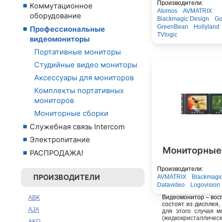
Производители:
Коммутационное
Atomos
AVMATRIX
оборудование
Blackmagic Design
Go
GreenBean
Hollyland
Профессиональные
TVlogic
видеомониторы
Портативные мониторы
Студийные видео мониторы
Аксессуары для мониторов
Комплекты портативных
мониторов
Мониторные сборки
Служебная связь Intercom
Электропитание
Мониторные
РАСПРОДАЖА!
Производители:
ПРОИЗВОДИТЕЛИ
AVMATRIX
Blackmagi
Datavideo
Logovision
Видеомонитор – вос
ABK
состоят из дисплея,
AJA
для этого случая м
(жидкокристалличес
AKG