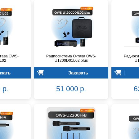
тава OWS-
Радиосистема Октава OWS-
Радиоси
L02
U1200D01L02 plus
U
азать
Заказать
 р.
51 000 р.
6