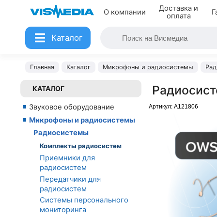
Доставка и
О компании
Г
оплата
Каталог
Главная
Каталог
Микрофоны и радиосистемы
Рад
Радиосист
КАТАЛОГ
Звуковое оборудование
Артикул:
A121806
Микрофоны и радиосистемы
Радиосистемы
Комплекты радиосистем
Приемники для
радиосистем
Передатчики для
радиосистем
Системы персонального
мониторинга