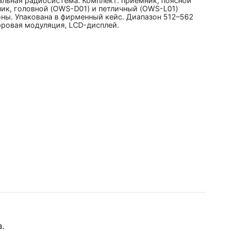
альная радиосистема. Комплект: приемник, поясной
чик, головной (OWS-D01) и петличный (OWS-L01)
ны. Упакована в фирменный кейс. Диапазон 512–562
фровая модуляция, LCD-дисплей.
.