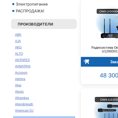
Электропитание
РАСПРОДАЖА!
ПРОИЗВОДИТЕЛИ
ABK
AJA
AKG
Радиосистема Ок
U1200D01
ALTO
ANTARES
Зак
AVMATRIX
Accsoon
48 300
Admira
Akai
Alesis
Alhambra
Allen&Heath
American DJ
Ampeg