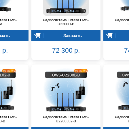
тава OWS-
Радиосистема Октава OWS-
Радиоси
-A
U2200H-B
азать
Заказать
 р.
72 300 р.
7
тава OWS-
Радиосистема Октава OWS-
Радиоси
В-B
U2200L02-B