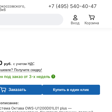
+7 (495) 540-40-47
окоссовского,
3к6
Вход
Корзина
0
руб.
с учетом НДС
шевле? Получите скидку!
н под заказ от 3-х недель
?
Заказать
Купить в один клик
 описание:
стема Октава OWS-U1200D01L01 plus —