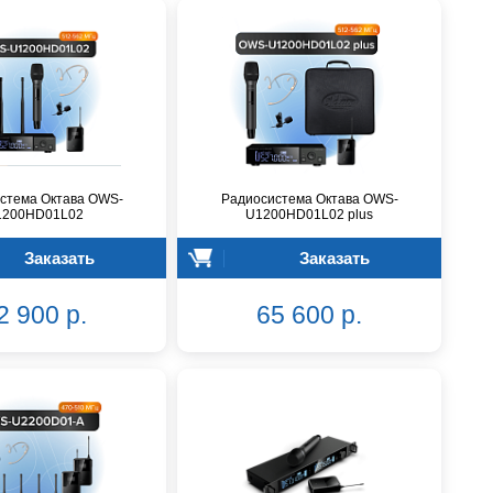
стема Октава OWS-
Радиосистема Октава OWS-
1200HD01L02
U1200HD01L02 plus
Заказать
Заказать
2 900 р.
65 600 р.