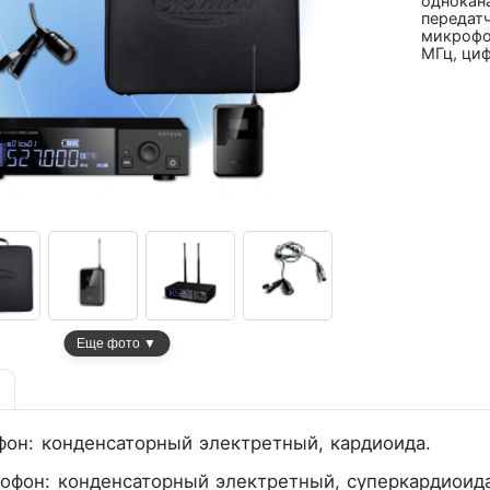
однокан
передат
микрофо
МГц, ци
Еще фото ▼
он: конденсаторный электретный, кардиоида.
офон: конденсаторный электретный, суперкардиоида