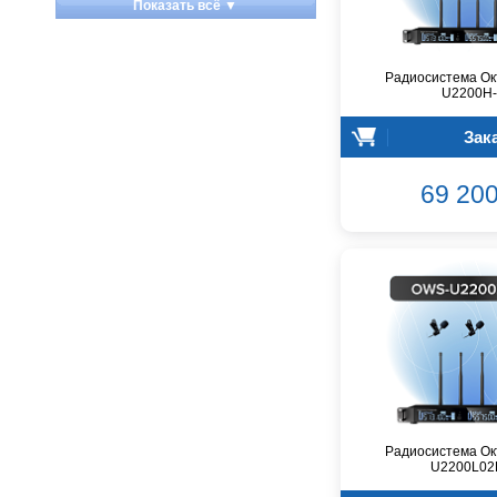
Показать всё ▼
Apart
Apogee
Artesia
Радиосистема Ок
U2200H
Arturia
Aston Microphones
Зак
Atomos
Audac
69 200
Audio-Technica
Audiocenter
Barcelona
Behringer
Beisite
Belcat
Beyerdynamic
Blackmagic Design
Blackstar
Boss
Радиосистема Ок
U2200L02
CRCBOX