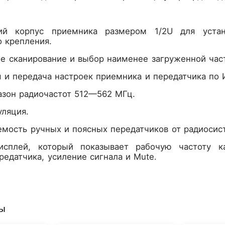
ий корпус приемника размером 1/2U для уст
 крепления.
е сканирование и выбор наименее загруженной част
 и передача настроек приемника и передатчика по 
азон радиочастот 512—562 МГц.
уляция.
мость ручных и поясных передатчиков от радиосис
сплей, который показывает рабочую частоту ка
редатчика, усиление сигнала и Mute.
ры