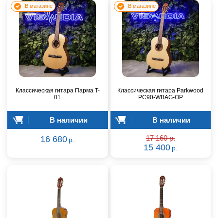
В магазине
В магазине
Классическая гитара Парма T-
Классическая гитара Parkwood
01
PC90-WBAG-OP
В наличии
В наличии
16 680
17 160 р.
р.
15 400
р.