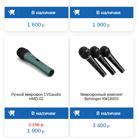
В наличии
В наличии
1 600
1 900
р.
р.
Ручной микрофон CVGaudio
Микрофонный комплект
HMD-02
Behringer XM1800S
В наличии
В наличии
2 156 р.
3 400
р.
1 900
р.