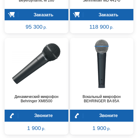
Beyerdynamic M 160
Sennheiser MD 441-U
Заказать
Заказать
95 300
118 900
р.
р.
Динамический микрофон
Вокальный микрофон
Behringer XM8500
BEHRINGER BA 85A
Звоните
Звоните
1 900
1 900
р.
р.