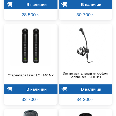
В наличии
В наличии
28 500
30 700
р.
р.
Инструментальный микрофон
Стереопара Lewitt LCT 140 MP
Sennheiser E 908 B/D
В наличии
В наличии
32 700
34 200
р.
р.