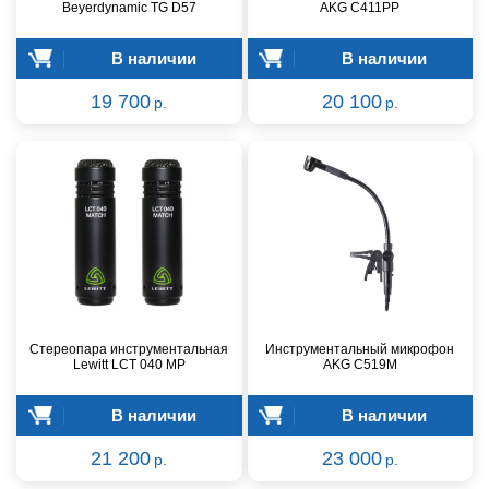
Beyerdynamic TG D57
AKG C411PP
В наличии
В наличии
19 700
20 100
р.
р.
Стереопара инструментальная
Инструментальный микрофон
Lewitt LCT 040 MP
AKG C519M
В наличии
В наличии
21 200
23 000
р.
р.