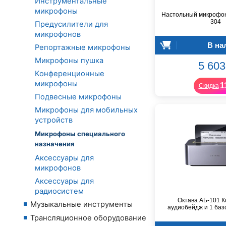
Инструментальные
микрофоны
Настольный микрофон
304
Предусилители для
микрофонов
В на
Репортажные микрофоны
Микрофоны пушка
5 603
Конференционные
микрофоны
1
Скидка
Подвесные микрофоны
Микрофоны для мобильных
устройств
Микрофоны специального
назначения
Аксессуары для
микрофонов
Аксессуары для
радиосистем
Октава АБ-101 К
Музыкальные инструменты
аудиобейдж и 1 баз
Трансляционное оборудование