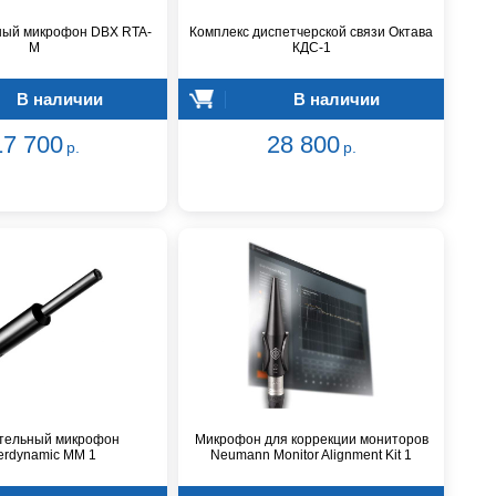
ный микрофон DBX RTA-
Комплекс диспетчерской связи Октава
M
КДС-1
В наличии
В наличии
17 700
28 800
р.
р.
тельный микрофон
Микрофон для коррекции мониторов
erdynamic MM 1
Neumann Monitor Alignment Kit 1