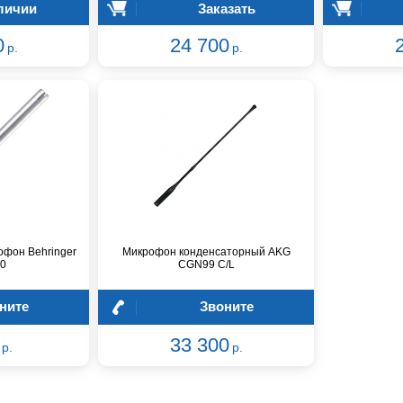
личии
Заказать
0
24 700
р.
р.
фон Behringer
Микрофон конденсаторный AKG
0
CGN99 C/L
ните
Звоните
33 300
р.
р.