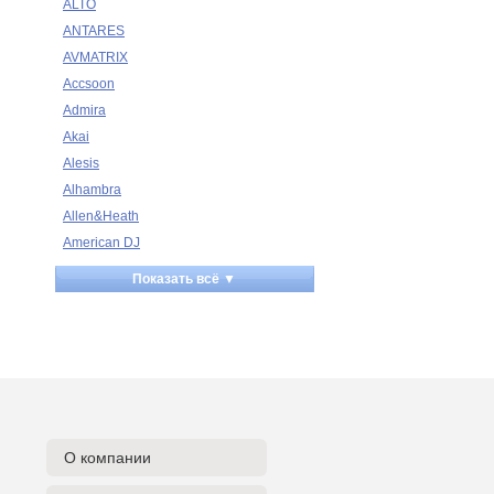
ALTO
ANTARES
AVMATRIX
Accsoon
Admira
Akai
Alesis
Alhambra
Allen&Heath
American DJ
Ampeg
Показать всё ▼
Apart
Apogee
Artesia
Arturia
Aston Microphones
Atomos
Audac
О компании
Audio-Technica