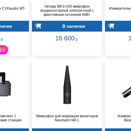
Октава МКЭ-250 микрофон
 CVGaudio MT-
Измеритель
конденсаторный электретный с
фантомным питанием 48Вт.
личии
В наличии
16 600
р.
р.
1
%
омплект 1
Микрофон для коррекции мониторов
Измери
овая станция
Neumann MA 1
Bey