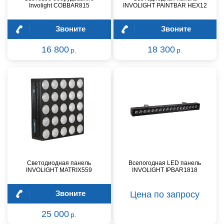
Involight COBBAR815
INVOLIGHT PAINTBAR HEX12
Звоните
Звоните
16 800
18 300
р.
р.
Светодиодная панель
Всепогодная LED панель
INVOLIGHT MATRIX559
INVOLIGHT IPBAR1818
Звоните
Цена по запросу
25 000
р.