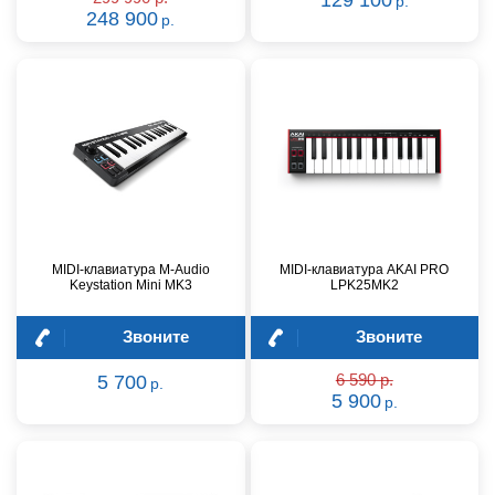
р.
248 900
р.
MIDI-клавиатура M-Audio
MIDI-клавиатура AKAI PRO
Keystation Mini MK3
LPK25MK2
Звоните
Звоните
5 700
6 590 р.
р.
5 900
р.