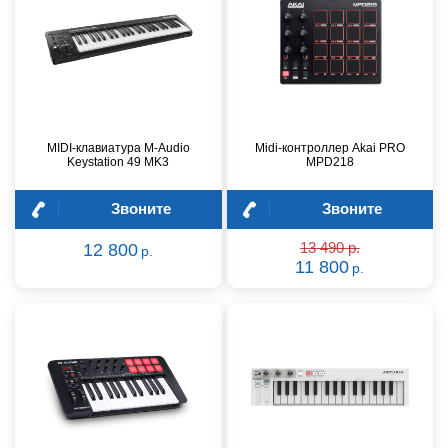
MIDI-клавиатура M-Audio
Midi-контроллер Akai PRO
Keystation 49 MK3
MPD218
Звоните
Звоните
12 800
13 490 р.
р.
11 800
р.