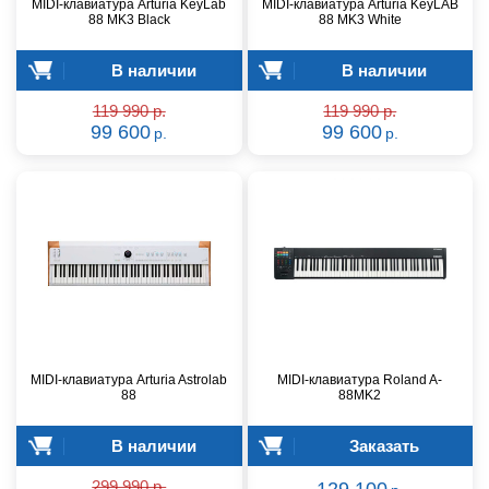
MIDI-клавиатура Arturia KeyLab
MIDI-клавиатура Arturia KeyLAB
88 MK3 Black
88 MK3 White
В наличии
В наличии
119 990 р.
119 990 р.
99 600
99 600
р.
р.
MIDI-клавиатура Arturia Astrolab
MIDI-клавиатура Roland A-
88
88MK2
В наличии
Заказать
299 990 р.
129 100