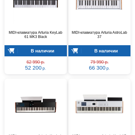
MIDI-клавиатура Arturia KeyLab
MIDI-клавиатура Arturia AstroLab
61 MK3 Black
37
В наличии
В наличии
62 990 р.
79 990 р.
52 200
66 300
р.
р.