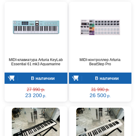
MIDI-клавиатура Arturia KeyLab
MIDI-контроллер Arturia
Essential 61 mk3 Aquamarine
BeatStep Pro
В наличии
В наличии
27 990 р.
31 990 р.
23 200
26 500
р.
р.