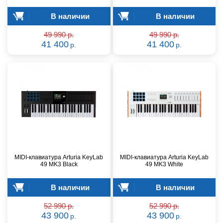
В наличии
В наличии
49 990 р.
49 990 р.
41 400
41 400
р.
р.
MIDI-клавиатура Arturia KeyLab
MIDI-клавиатура Arturia KeyLab
49 MK3 Black
49 MK3 White
В наличии
В наличии
52 990 р.
52 990 р.
43 900
43 900
р.
р.