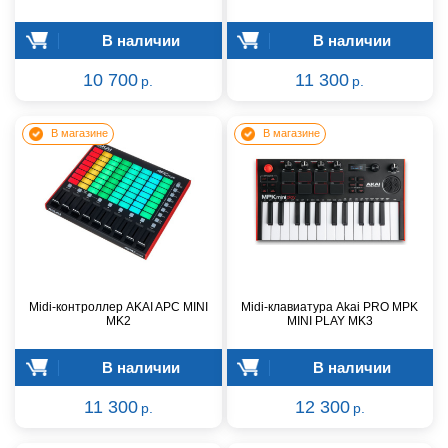
В наличии
В наличии
10 700
11 300
р.
р.
В магазине
В магазине
Midi-контроллер AKAI APC MINI
Midi-клавиатура Akai PRO MPK
MK2
MINI PLAY MK3
В наличии
В наличии
11 300
12 300
р.
р.