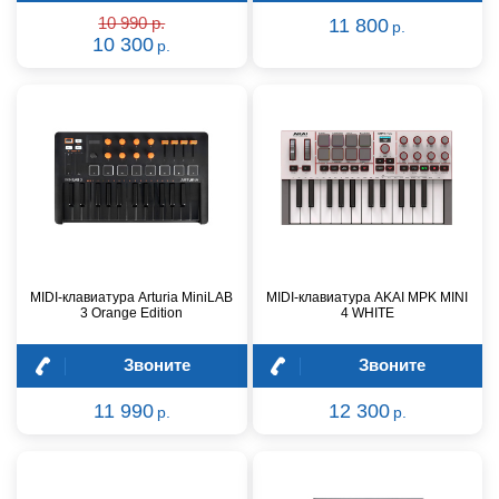
10 990 р.
11 800
р.
10 300
р.
MIDI-клавиатура Arturia MiniLAB
MIDI-клавиатура AKAI MPK MINI
3 Orange Edition
4 WHITE
Звоните
Звоните
11 990
12 300
р.
р.