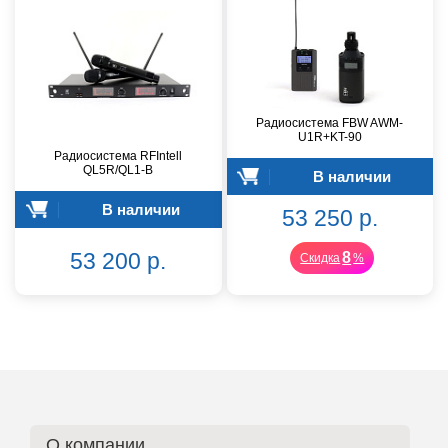
Радиосистема FBW AWM-
U1R+KT-90
Радиосистема RFIntell
QL5R/QL1-B
В наличии
В наличии
53 250 р.
53 200 р.
8
Скидка
%
О компании