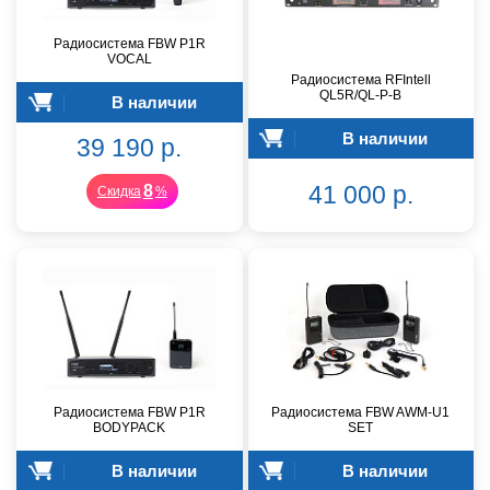
Радиосистема FBW P1R
VOCAL
Радиосистема RFIntell
QL5R/QL-P-B
В наличии
В наличии
39 190 р.
41 000 р.
8
Скидка
%
Радиосистема FBW P1R
Радиосистема FBW AWM-U1
BODYPACK
SET
В наличии
В наличии