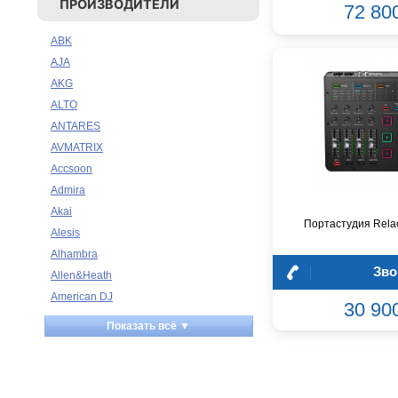
ПРОИЗВОДИТЕЛИ
72 80
ABK
AJA
AKG
ALTO
ANTARES
AVMATRIX
Accsoon
Admira
Akai
Портастудия Relac
Alesis
Alhambra
Зво
Allen&Heath
American DJ
30 90
Ampeg
Показать всё ▼
Apart
Apogee
Artesia