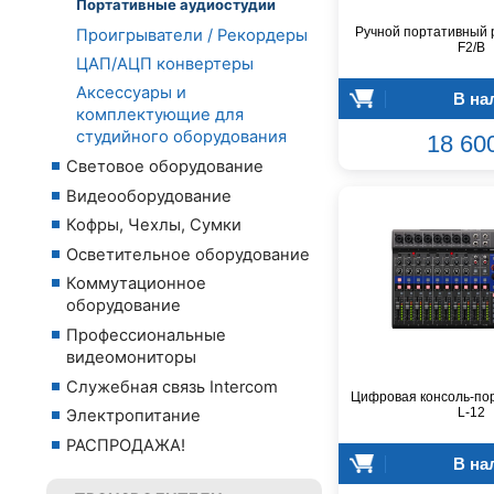
Портативные аудиостудии
Ручной портативный 
Проигрыватели / Рекордеры
F2/B
ЦАП/АЦП конвертеры
Аксессуары и
В на
комплектующие для
студийного оборудования
18 60
Световое оборудование
Видеооборудование
Кофры, Чехлы, Сумки
Осветительное оборудование
Коммутационное
оборудование
Профессиональные
видеомониторы
Служебная связь Intercom
Цифровая консоль-по
L-12
Электропитание
РАСПРОДАЖА!
В на