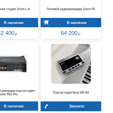
ная студия Zoom L-8
Полевой аудиорекордер Zoom F6
В наличии
В наличии
42 400
64 200
р.
р.
 рекордер-портастудия
Портастудия Boss BR-80
oom F8n Pro
В наличии
Звоните