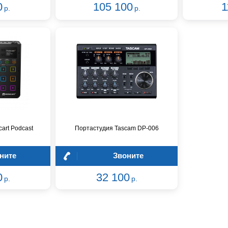
0
105 100
1
р.
р.
art Podcast
Портастудия Tascam DP-006
ните
Звоните
0
32 100
р.
р.