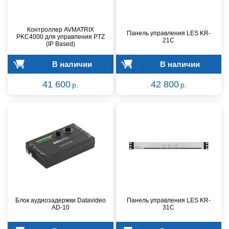
Контроллер AVMATRIX
Панель управления LES KR-
PKC4000 для управления PTZ
21C
(IP Based)
В наличии
В наличии
41 600
42 800
р.
р.
Блок аудиозадержки Datavideo
Панель управления LES KR-
AD-10
31C