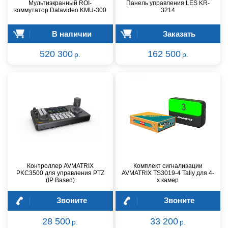
Мультиэкранный ROI-
Панель управления LES KR-
коммутатор Datavideo KMU-300
3214
В наличии
Заказать
520 300
162 500
р.
р.
Контроллер AVMATRIX
Комплект сигнализации
PKC3500 для управления PTZ
AVMATRIX TS3019-4 Tally для 4-
(IP Based)
х камер
Звоните
Звоните
28 500
33 200
р.
р.