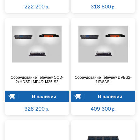
222 200
318 800
р.
р.
Оборудование Teleview COD-
Оборудование Teleview DVBS2-
2xHDSDI-MP4/2-M25-S2
1IP/8ASI
В наличии
В наличии
328 200
409 300
р.
р.