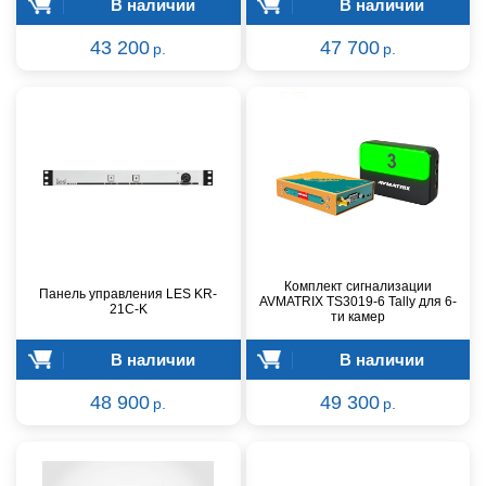
В наличии
В наличии
43 200
47 700
р.
р.
Комплект сигнализации
Панель управления LES KR-
AVMATRIX TS3019-6 Tally для 6-
21C-K
ти камер
В наличии
В наличии
48 900
49 300
р.
р.