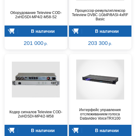
Процессор-ремультиплексор
Оборудование Teleview COD-
Teleview DVBC-1GbIP/8ASI-4хRF
2xHDSDI-MP4/2-M58-S2
Basic
В наличии
В наличии
201 000
203 300
р.
р.
Интерфейс управления
Кодер сигналов Teleview COD-
отслеживанием голоса
2xHDSDI-MP4/2-M58
Datavideo VoiceTRX100
В наличии
В наличии