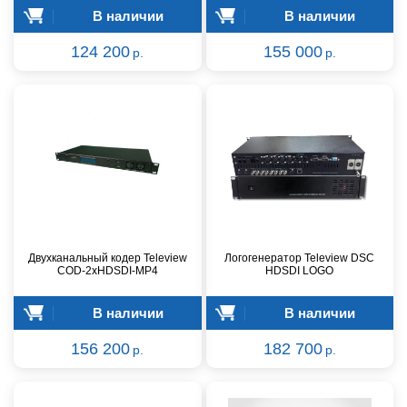
В наличии
В наличии
124 200
155 000
р.
р.
Двухканальный кодер Teleview
Логогенератор Teleview DSC
COD-2xHDSDI-MP4
HDSDI LOGO
В наличии
В наличии
156 200
182 700
р.
р.