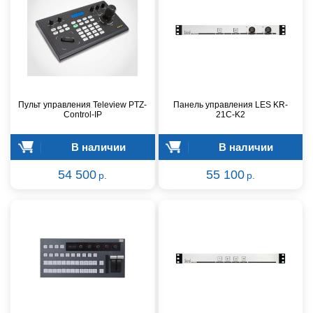
Пульт управления Teleview PTZ-
Панель управления LES KR-
Control-IP
21C-K2
В наличии
В наличии
54 500
55 100
р.
р.