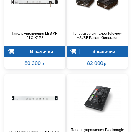
Панель управления LES KR-
Генератор сигналов Teleview
51C-K1P2
ASI/RF Pattern Generator
В наличии
В наличии
80 300
82 000
р.
р.
Панель управления Blackmagic