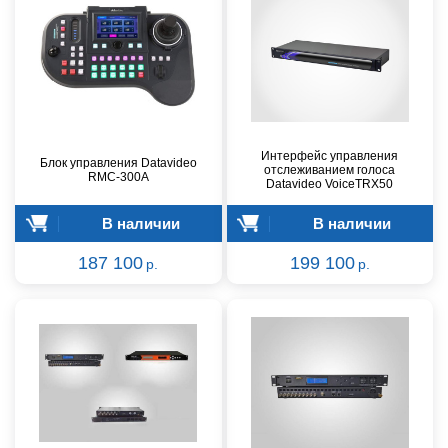
Интерфейс управления
Блок управления Datavideo
отслеживанием голоса
RMC-300A
Datavideo VoiceTRX50
В наличии
В наличии
187 100
199 100
р.
р.