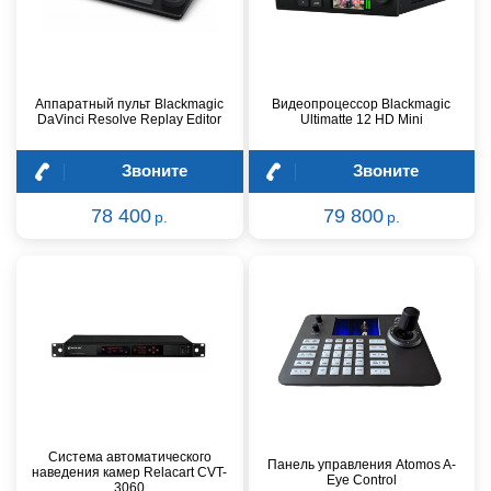
Аппаратный пульт Blackmagic
Видеопроцессор Blackmagic
DaVinci Resolve Replay Editor
Ultimatte 12 HD Mini
Звоните
Звоните
78 400
79 800
р.
р.
Система автоматического
Панель управления Atomos A-
наведения камер Relacart CVT-
Eye Control
3060