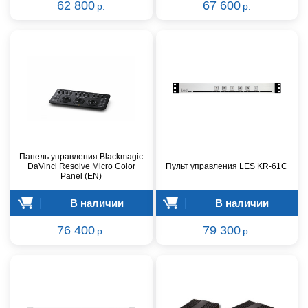
62 800
67 600
р.
р.
Панель управления Blackmagic
DaVinci Resolve Micro Color
Пульт управления LES KR-61C
Panel (EN)
В наличии
В наличии
76 400
79 300
р.
р.