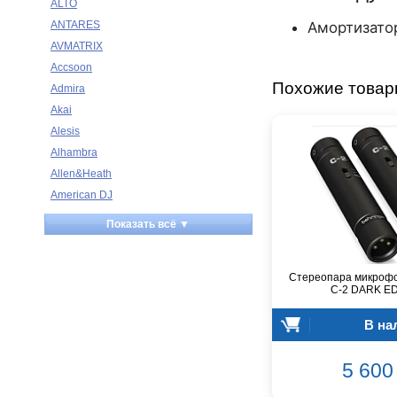
ALTO
ANTARES
Амортизато
AVMATRIX
Accsoon
Похожие това
Admira
Akai
Alesis
Alhambra
Allen&Heath
American DJ
Ampeg
Показать всё ▼
Apart
Apogee
Стереопара микрофо
Artesia
C-2 DARK ED
Arturia
Aston Microphones
В на
Atomos
5 600 
Audac
Audio-Technica