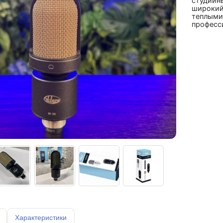
студийн
широкий 
теплыми
професси
Характеристики