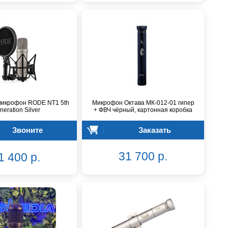
микрофон RODE NT1 5th
Микрофон Октава МК-012-01 гипер
neration Silver
+ ФВЧ чёрный, картонная коробка
Звоните
Заказать
31 700 р.
1 400 р.