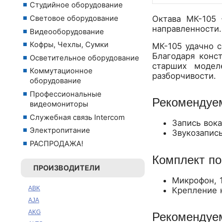
Студийное оборудование
Октава МК-105 
Световое оборудование
направленности.
Видеооборудование
Кофры, Чехлы, Сумки
МК-105 удачно 
Благодаря конс
Осветительное оборудование
старших модел
Коммутационное
разборчивости.
оборудование
Профессиональные
Рекомендуе
видеомониторы
Служебная связь Intercom
Запись вок
Электропитание
Звукозапис
РАСПРОДАЖА!
Комплект по
ПРОИЗВОДИТЕЛИ
Микрофон, 
ABK
Крепление н
AJA
AKG
Рекомендуе