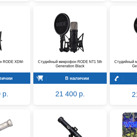
он RODE XDM-
Студийный микрофон RODE NT1 5th
Студийный 
Generation Black
Ge
личии
В наличии
 р.
21 400 р.
2