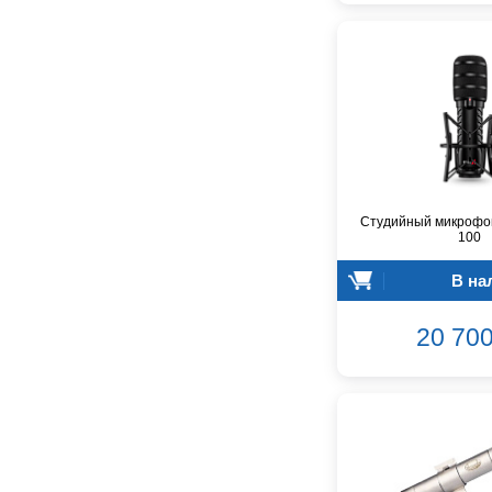
Audiocenter
Barcelona
Behringer
Beisite
Belcat
Beyerdynamic
Blackmagic Design
Blackstar
Студийный микроф
Boss
100
CRCBOX
CROWN
В на
CVGaudio
Canare
20 700
Casio
Cordial
Cort
Covenant
Crafter
D'Angelico