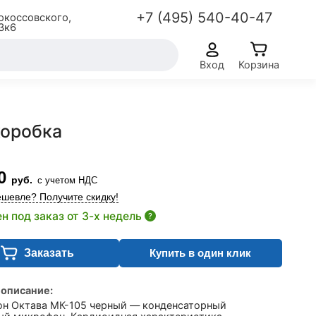
+7 (495) 540-40-47
окоссовского,
3к6
Вход
Корзина
коробка
0
руб.
с учетом НДС
шевле? Получите скидку!
н под заказ от 3-х недель
?
Заказать
Купить в один клик
 описание:
н Октава МК-105 черный — конденсаторный