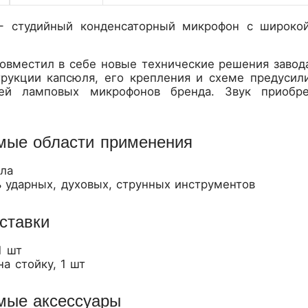
- студийный конденсаторный микрофон с широко
совместил в себе новые технические решения завод
трукции капсюля, его крепления и схеме предусил
ей ламповых микрофонов бренда. Звук приобр
мые области применения
ала
ь ударных, духовых, струнных инструментов
ставки
1 шт
а стойку, 1 шт
мые аксессуары