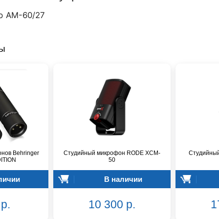
р АМ-60/27
ры
нов Behringer
Студийный микрофон RODE XCM-
Студийный
ITION
50
личии
В наличии
р.
10 300 р.
1