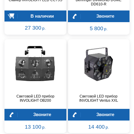
Сканер INVOLIGHT LED CC75S
Behringer DIAMOND DOME
DD610-R
В наличии
Звоните
27 300
5 800
р.
р.
Световой LED прибор
Световой LED прибор
INVOLIGHT OB200
INVOLIGHT Ventus XXL
Звоните
Звоните
13 100
14 400
р.
р.