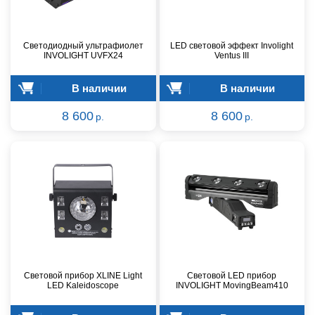
Светодиодный ультрафиолет
LED световой эффект Involight
INVOLIGHT UVFX24
Ventus III
В наличии
В наличии
8 600
8 600
р.
р.
Световой прибор XLINE Light
Световой LED прибор
LED Kaleidoscope
INVOLIGHT MovingBeam410