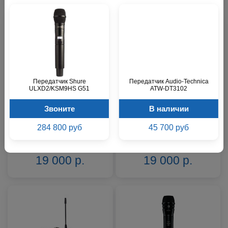
Передатчик Shure
Передатчик Audio-Technica
ULXD2/KSM9HS G51
ATW-DT3102
Передатчик Shure
Передатчик Shure SLXD2/B58
Звоните
В наличии
SLXD2/SM58 H56
H56
284 800 руб
45 700 руб
Звоните
Звоните
19 000 р.
19 000 р.