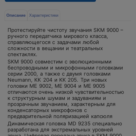
Описание
Характеристики
Протестируйте чистоту звучания SKM 9000 –
ручного передатчика мирового класса,
справляющегося с задачами любой
сложности в вещании и театральных
спектаклях.
SKM 9000 совместим с эволюционными
беспроводными и микрофонными головками
серии 2000, а также с двумя головками
Neumann, KK 204 и KK 205. Три новых
головки ME 9002, ME 9004 и ME 9005
отличаются очень низкой чувствительностью
к структурным шумам и задуваниям и
прозрачным звучанием, характерным для
конденсаторных микрофонов с
предварительной поляризацией капсюля
Динамическая головка MD 9235 специально
разработана для экстремальных уровней
звука. Цифровая передача звука в SKM 9000