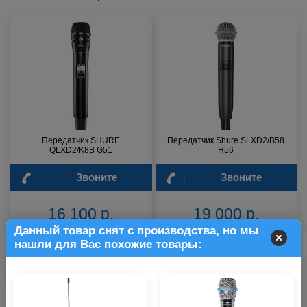
Передатчик SHURE
Передатчик Shure SLXD2/B58
QLXD2/K8B G51
H56
Звоните
Звоните
16 100 р.
19 000 р.
Данный товар снят с производства, но мы
нашли для Вас похожие товары: