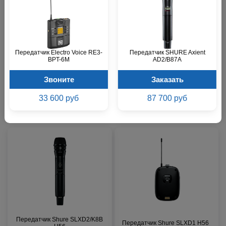
Передатчик Shure BLX2/SM58
Передатчик AKG PT470 BD7
Передатчик Electro Voice RE3-
Передатчик SHURE Axient
M17
BPT-6M
AD2/B87A
Звоните
Звоните
Звоните
Заказать
33 600 руб
87 700 руб
19 000 р.
32 900 р.
Передатчик Shure SLXD2/K8B
Передатчик Shure SLXD1 H56