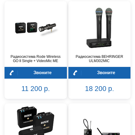
Радиосистема Rode Wireless
Радиосистема BEHRINGER
GO II Single + VideoMic ME
ULM302MIC
Звоните
Звоните
11 200 р.
18 200 р.