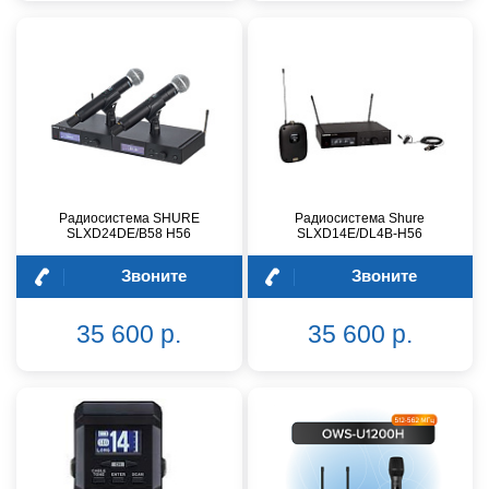
Радиосистема SHURE
Радиосистема Shure
SLXD24DE/B58 H56
SLXD14E/DL4B-H56
Звоните
Звоните
35 600 р.
35 600 р.