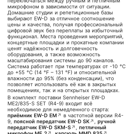
переключаться между ручным и петличным
микрофоном в зависимости от ситуации.
Домашние студии и репетиционные базы
выбирают EW-D за отличное соотношение
цены и качества, получая профессиональный
цифровой звук без переплаты за избыточный
функционал. Места проведения мероприятий,
концертные площадки и прокатные компании
ценят надёжность и долговечность
оборудования, а также возможность
масштабирования системы до 90 каналов.
Система работает при температурах от -10 °C
до +55 °C (14 °F – 131 °F) и относительной
влажности до 95% (без конденсации), что
позволяет использовать её как в закрытых
помещениях, так и на открытых площадках.
В комплект поставки Sennheiser EW-D
ME2/835-S SET (R4-9) входит всё
необходимое для немедленного старта:
приёмник EW-D EM
↗
в частотной версии R4-
9,
поясной передатчик EW-D SK
↗
,
ручной
передатчик EW-D SKM-S
↗
,
петличный
микрофон ME 2
↗
,
капсюль MMD 835
↗
,