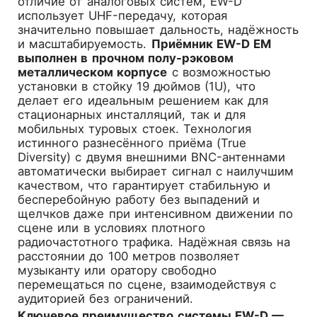
отличие от аналоговых систем, EW-D
использует UHF-передачу, которая
значительно повышает дальность, надёжность
и масштабируемость.
Приёмник EW-D EM
выполнен в прочном полу-рэковом
металлическом корпусе
с возможностью
установки в стойку 19 дюймов (1U), что
делает его идеальным решением как для
стационарных инсталляций, так и для
мобильных туровых стоек. Технология
истинного разнесённого приёма (True
Diversity) с двумя внешними BNC-антеннами
автоматически выбирает сигнал с наилучшим
качеством, что гарантирует стабильную и
бесперебойную работу без выпадений и
щелчков даже при интенсивном движении по
сцене или в условиях плотного
радиочастотного трафика. Надёжная связь на
расстоянии до 100 метров позволяет
музыканту или оратору свободно
перемещаться по сцене, взаимодействуя с
аудиторией без ограничений.
Ключевое преимущество системы EW-D —