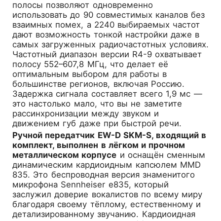
полосы позволяют одновременно
использовать до 90 совместимых каналов без
взаимных помех, а 2240 выбираемых частот
дают возможность тонкой настройки даже в
самых загруженных радиочастотных условиях.
Частотный диапазон версии R4-9 охватывает
полосу 552–607,8 МГц, что делает её
оптимальным выбором для работы в
большинстве регионов, включая Россию.
Задержка сигнала составляет всего 1,9 мс —
это настолько мало, что вы не заметите
рассинхронизации между звуком и
движением губ даже при быстрой речи.
Ручной передатчик EW-D SKM-S, входящий в
комплект, выполнен в лёгком и прочном
металлическом корпусе
и оснащён сменным
динамическим кардиоидным капсюлем MMD
835. Это беспроводная версия знаменитого
микрофона Sennheiser e835, который
заслужил доверие вокалистов по всему миру
благодаря своему тёплому, естественному и
детализированному звучанию. Кардиоидная