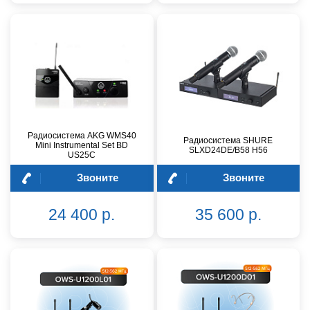
Радиосистема AKG WMS40
Радиосистема SHURE
Mini Instrumental Set BD
SLXD24DE/B58 H56
US25C
Звоните
Звоните
24 400 р.
35 600 р.