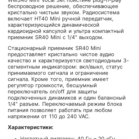
WMS40 Mini Vocal Set поистине plug-n-play
беспроводное решение, обеспечивающее
кристально чистым звуком. Радиосистема
включает HT40 Mini ручной передатчик,
характеризующийся динамической
кардиоидной капсулой и ультра компактный
приемник SR40 Mini с 1/4" выходом.
Стационарный приемник SR40 Mini
предоставляет кристально чистое аудио
качество и характеризуется светодиодным 3-
сегментным индикатором: вкл/выкл, статус
принимаемого сигнала и ограничение
сигнала. Кроме того, приемник имеет
регулятор громкости, бесшумный
переключатель on/off для защиты
подключенных динамиков и один балансный
1/4" разъем. Переключаемый режим блока
питания позволяет работать при любом
напряжении от 110 до 240 VAC.
Характеристики:
Частотный диапазон: 40 Гц – 20 кГц