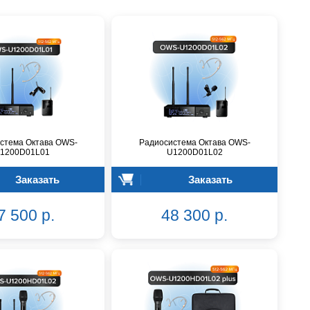
стема Октава OWS-
Радиосистема Октава OWS-
1200D01L01
U1200D01L02
Заказать
Заказать
7 500 р.
48 300 р.