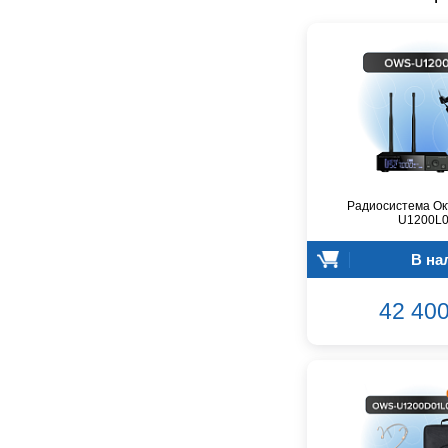
CROWN
CVGaudio
Canare
Casio
Cordial
Cort
Covenant
Crafter
D'Angelico
Радиосистема Ок
DAS Audio
U1200L
DBX
В на
DPA
DSPPA
42 400
Datavideo
Ddrum
Dean Guitars
Decimator
Dedolight
Digitech