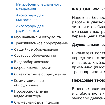
Микрофоны специального
INVOTONE WM-252
назначения
Аксессуары для
Надежная беспро
микрофонов
работы в учебно
Аксессуары для
чистый и стабил
радиосистем
диапазону настр
перемещения го
Музыкальные инструменты
Трансляционное оборудование
Двухканальная с
Студийное оборудование
В комплект пост
Световое оборудование
передатчика с 
Видеооборудование
интервью, клуба
приёмника (высо
Кофры, Чехлы, Сумки
транспортировке
Осветительное оборудование
Передовые техно
Коммутационное
оборудование
В основе радио
Профессиональные
и стабильность 
видеомониторы
звуковое давлени
Служебная связь Intercom