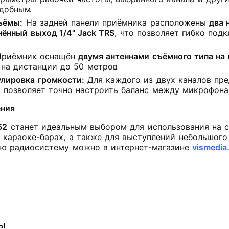
удобным
.
ъёмы:
На задней панели приёмника расположены
два 
ённый выход 1/4" Jack TRS
, что позволяет гибко под
риёмник оснащён
двумя антеннами съёмного типа на
 на дистанции до 50 метров
.
улировка громкости:
Для каждого из двух каналов пре
о позволяет точно настроить баланс между микрофон
ения
52
станет идеальным выбором для использования на сце
, караоке-барах, а также для выступлений небольшого
ую радиосистему можно в интернет-магазине
vismedia
ры