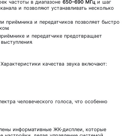
оек частоты в диапазоне
650–690 МГц
и шаг
канала и позволяют устанавливать несколько
ли приёмника и передатчиков позволяет быстро
иком
.
приёмнике и передатчике предотвращает
 выступления
.
Характеристики качества звука включают:
ектра человеческого голоса, что особенно
лены информативные ЖК-дисплеи, которые
е настройки, делая управление системой