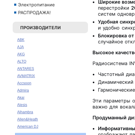
Широкие возм
Электропитание
перестройки
2
РАСПРОДАЖА!
систем одновр
Удобная синхр
и удобно синх
ПРОИЗВОДИТЕЛИ
Блокировка от
ABK
случайное отк
AJA
Высокое качеств
AKG
ALTO
Радиосистема IN
ANTARES
Частотный диа
AVMATRIX
Динамический
Accsoon
Гармонические
Admira
Akai
Эти параметры о
Alesis
важно для вокал
Alhambra
Продуманный диз
Allen&Heath
American DJ
Информативны
отображают па
Ampeg