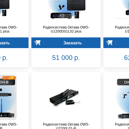
тава OWS-
Радиосистема Октава OWS-
Радиоси
 plus
U1200D01L02 plus
U
азать
Заказать
 р.
51 000 р.
6
тава OWS-
Радиосистема Октава OWS-
Радиоси
-B
U2200L01-B