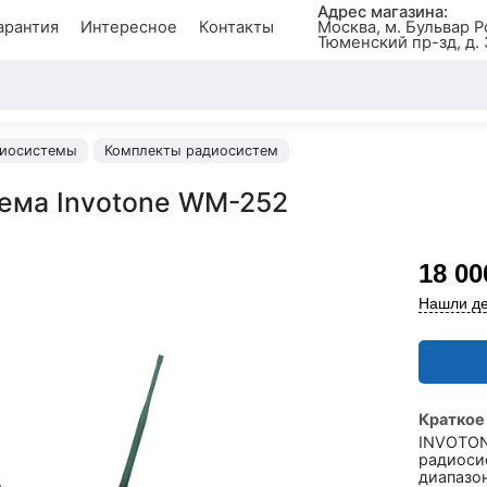
Адрес магазина:
арантия
Интересное
Контакты
Москва, м. Бульвар Р
Тюменский пр-зд, д. 
иосистемы
Комплекты радиосистем
ема Invotone WM-252
18 00
Нашли де
Краткое
INVOTON
радиоси
диапазон