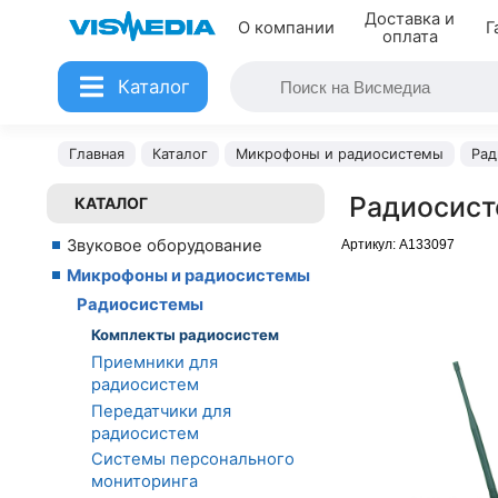
Доставка и
О компании
Г
оплата
Каталог
Главная
Каталог
Микрофоны и радиосистемы
Рад
Радиосист
КАТАЛОГ
Звуковое оборудование
Артикул:
A133097
Микрофоны и радиосистемы
Радиосистемы
Комплекты радиосистем
Приемники для
радиосистем
Передатчики для
радиосистем
Системы персонального
мониторинга