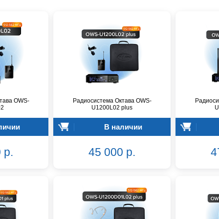
тава OWS-
Радиосистема Октава OWS-
Радиоси
02
U1200L02 plus
U
личии
В наличии
 р.
45 000 р.
4