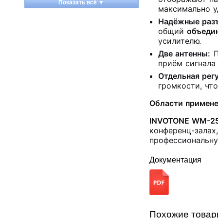
Показать всё ▼
максимально 
Apart
Надёжные раз
Apogee
общий
объедин
Artesia
усилителю
.
Arturia
Две антенны:
П
Aston Microphones
приём сигнала
Atomos
Отдельная рег
Audac
громкости, чт
Audio-Technica
Области примен
Audiocenter
Barcelona
INVOTONE WM-2
Behringer
конференц-залах
Beisite
профессиональн
Belcat
Документация
Beyerdynamic
Blackmagic Design
Blackstar
Boss
CRCBOX
Похожие това