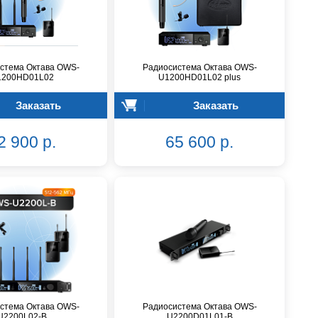
стема Октава OWS-
Радиосистема Октава OWS-
1200HD01L02
U1200HD01L02 plus
Заказать
Заказать
2 900 р.
65 600 р.
стема Октава OWS-
Радиосистема Октава OWS-
U2200L02-B
U2200D01L01-B