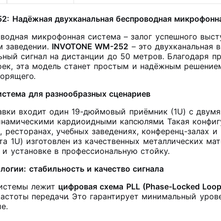
: Надёжная двухканальная беспроводная микрофонн
водная микрофонная система – залог успешного высту
м заведении.
INVOTONE WM-252
– это двухканальная 
ьный сигнал на дистанции до 50 метров. Благодаря
оек, эта модель станет простым и надёжным решением
ворящего
.
истема для разнообразных сценариев
авки входит один 19-дюймовый приёмник (1U) с двум
динамическими кардиоидными капсюлями
. Такая конфи
х, ресторанах, учебных заведениях, конференц-залах 
та 1U) изготовлен из качественных металлических мат
 и установке в профессиональную стойку
.
логии: стабильность и качество сигнала
системы лежит
цифровая схема PLL (Phase-Locked Loop
частоты передачи
. Это гарантирует минимальный уров
е.