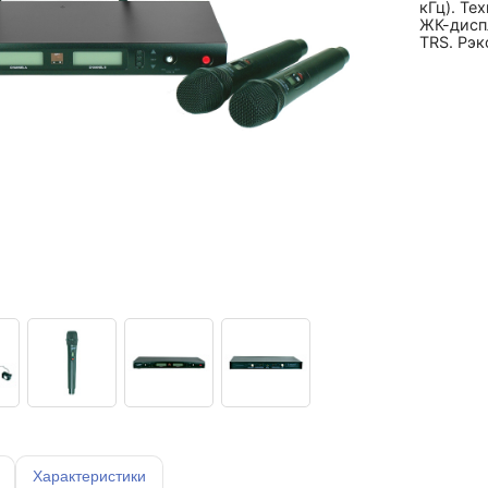
кГц). Те
ЖК-диспл
TRS. Рэк
Характеристики