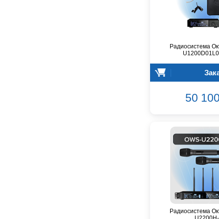
Dunlop
Dynacord
Eartec
Elarcon
Радиосистема Ок
Electro Voice
U1200D01L01
Enya
Зак
Epiphone
FBT
50 100
FBW
Falcon Eyes
Fender
Flight
Focusrite
GATOR
Genelec
Gewa
Gibson
Godin
Радиосистема Ок
Godox
U2200H