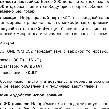
ожности настройки:
Более 200 дополнительных настр
00 кГц
обеспечивают свободу при выборе свободного 
еменно без помех
.
онизация:
Инфракрасный порт (ACT) на передней пане
ронизировать рабочие частоты микрофонов с приёмн
 случайных нажатий:
Функция блокировки клавиш на 
лючение микрофона или изменение настроек во время
о звука
VOTONE WM-252 передаёт звук с высокой точностью. 
пазон:
80 Гц – 16 кГц
 диапазон:
>90 дБ (А)
 искажения:
<0.5%
беспечивают чистоту и детальность передачи всего сп
а, речевых объявлений и публичных выступлений
.
айн и удобство использования
е ЖК-дисплеи:
На приёмнике и передатчиках установ
раметры рабочей частоты, выбранного канала и други