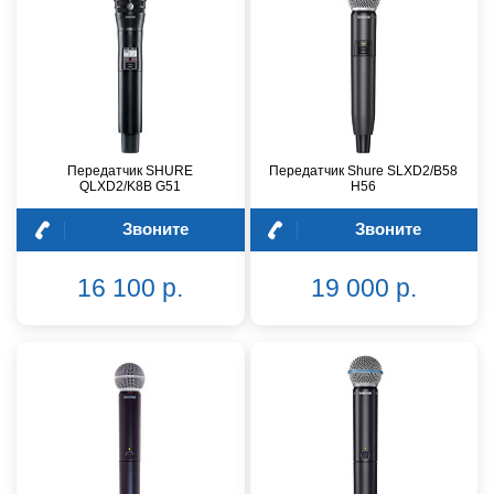
Передатчик SHURE
Передатчик Shure SLXD2/B58
QLXD2/K8B G51
H56
Звоните
Звоните
16 100 р.
19 000 р.