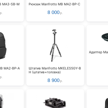
MB MA3-SB-M
Рюкзак Manfrotto MB MA2-BP-C
8 000
р.
р.
Адаптер Man
MB MA2-BP-A
Штатив Manfrotto MKELES5GY-B
H (штатив+головка)
р.
8 900
р.