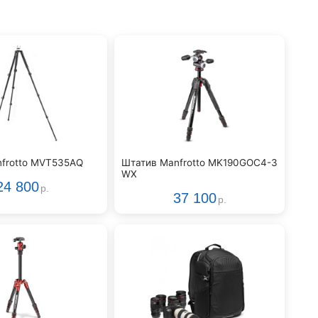
frotto MVT535AQ
Штатив Manfrotto MK190GOC4-3
WX
24 800
р.
37 100
р.