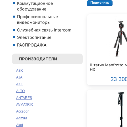
Коммутационное
оборудование
Профессиональные
видеомониторы
Служебная связь Intercom
Электропитание
РАСПРОДАЖА!
ПРОИЗВОДИТЕЛИ
Штатив Manfrotto
HX
ABK
AJA
23 30
AKG
ALTO
ANTARES
AVMATRIX
Accsoon
Admira
Akai