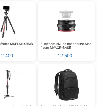
frotto MKELMII4RMB
Быстросъемное крепление Man
frotto MVAQR-BASE
12 400
12 500
р.
р.