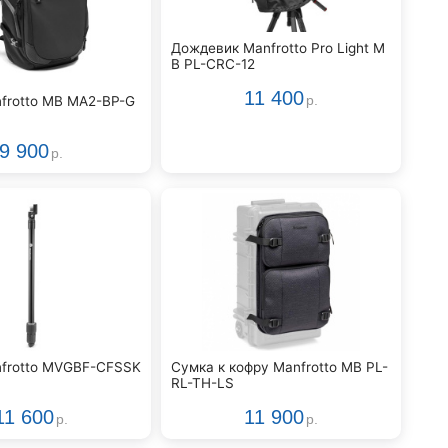
Дождевик Manfrotto Pro Light M
B PL-CRC-12
11 400
frotto MB MA2-BP-G
р.
9 900
р.
frotto MVGBF-CFSSK
Сумка к кофру Manfrotto MB PL-
RL-TH-LS
11 600
11 900
р.
р.