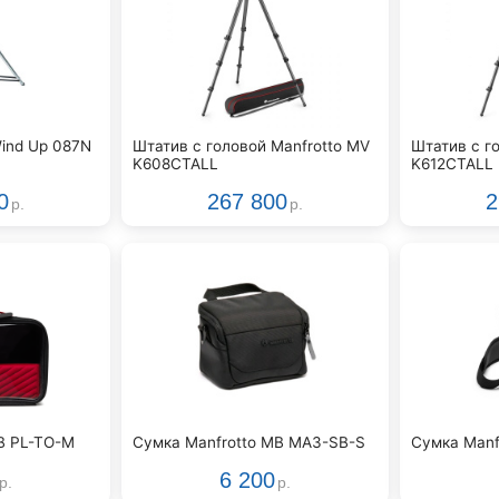
Wind Up 087N
Штатив с головой Manfrotto MV
Штатив с г
K608CTALL
K612CTALL
0
267 800
2
р.
р.
B PL-TO-M
Сумка Manfrotto MB MA3-SB-S
Сумка Manf
6 200
р.
р.