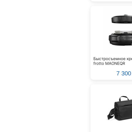
Ddrum
Dean Guitars
Decimator
Dedolight
Digitech
Dunlop
Dynacord
Eartec
Быстросъемное кр
Elarcon
frotto MAONEQR
Electro Voice
7 300
Enya
Epiphone
FBT
FBW
Falcon Eyes
Fender
Flight
Focusrite
GATOR