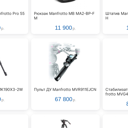
rotto Pro 55
Рюкзак Manfrotto MB MA2-BP-F
Штатив Man
M
H
0
11 900
р.
р.
 MK190X3-2W
Пульт ДУ Manfrotto MVR911EJCN
Стабилизат
frotto MVG
0
67 800
р.
р.