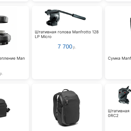
Штативная голова Manfrotto 128
LP Micro
7 700
р.
епление Man
Сумка Manf
р.
Штативная 
0RC2