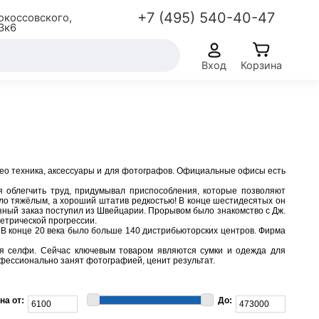
+7 (495) 540-40-47
окоссовского,
3к6
Вход
Корзина
део техника, аксессуары и для фотографов. Официальные офисы есть
облегчить труд, придумывал приспособления, которые позволяют
ло тяжёлым, а хороший штатив редкостью! В конце шестидесятых он
зный заказ поступил из Швейцарии. Прорывом было знакомство с Дж.
метрической прогрессии.
 В конце 20 века было больше 140 дистрибьюторских центров. Фирма
ля селфи. Сейчас ключевым товаром являются сумки и одежда для
офессионально занят фотографией, ценит результат.
на от:
До: