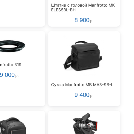
Штатив с головой Manfrotto MK
ELES5BL-BH
8 900
р.
frotto 319
9 000
р.
Сумка Manfrotto MB MA3-SB-L
9 400
р.