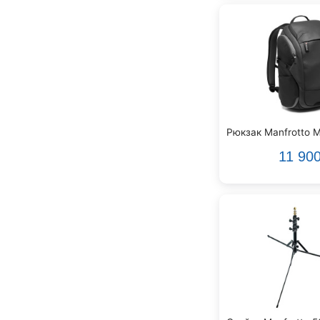
Manfrotto
Markbass
Marshall
Martinez
Maton
Medeli
Mesa Boogie
Midas
Рюкзак Manfrotto 
Mooer
11 90
Moose
NUX
Nektar
Neumann
Neutrik
Norman
Novation
Omni
OnStage
Orange