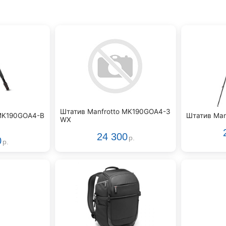
Штатив Manfrotto MK190GOA4-3
 MK190GOA4-B
Штатив Man
WX
24 300
р.
0
р.