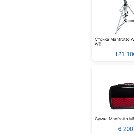
Beyerdynamic
Blackmagic Design
Blackstar
Boss
CRCBOX
CROWN
Стойка Manfrotto 
CVGaudio
WB
Canare
121 10
Casio
Cordial
Cort
Covenant
Crafter
D'Angelico
DAS Audio
DBX
DPA
Сумка Manfrotto M
DSPPA
6 200
Datavideo