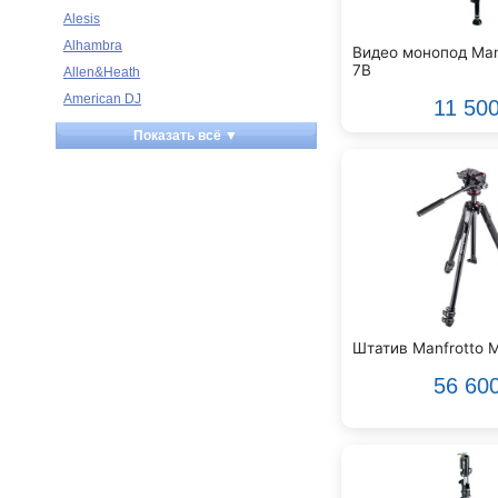
Alesis
Alhambra
Видео монопод Manf
7B
Allen&Heath
American DJ
11 50
Ampeg
Показать всё ▼
Apart
Apogee
Artesia
Arturia
Aston Microphones
Atomos
Audac
Audio-Technica
Штатив Manfrotto
Audiocenter
56 60
Barcelona
Behringer
Beisite
Belcat