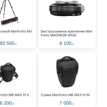
оловой Manfrotto MV
Быстросъемное крепление Man
frotto MAONEQR-BASE
93 500
6 100
р.
р.
rotto MB MA3-H-S
Сумка Manfrotto MB MA3-H-M
6 200
7 000
р.
р.