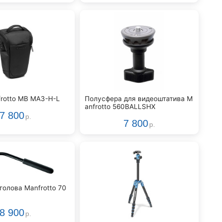
rotto MB MA3-H-L
Полусфера для видеоштатива M
anfrotto 560BALLSHX
7 800
р.
7 800
р.
голова Manfrotto 70
8 900
р.