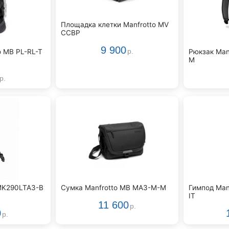
Площадка клетки Manfrotto MV
CCBP
9 900
o MB PL-RL-T
Рюкзак Man
р.
M
р.
 MK290LTA3-B
Сумка Manfrotto MB MA3-M-M
Гимпод Man
IT
11 600
р.
0
р.