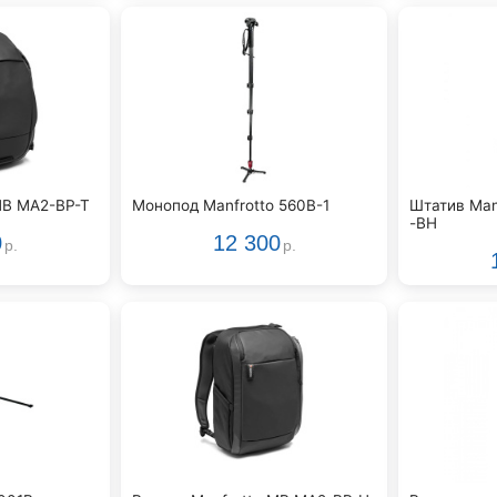
MB MA2-BP-T
Монопод Manfrotto 560B-1
Штатив Man
-BH
0
12 300
р.
р.