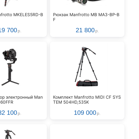
frotto MKELES5RD-B
Рюкзак Manfrotto MB MA3-BP-B
F
19 700
21 800
р.
р.
ор электронный Man
Комплект Manfrotto MIDI CF SYS
460FFR
TEM 504HD,535K
82 100
109 000
р.
р.