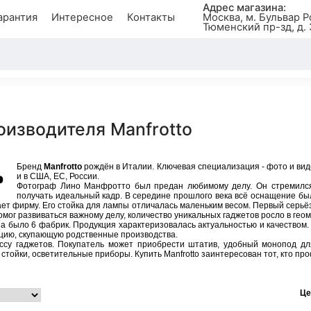
Адрес магазина:
арантия
Интересное
Контакты
Москва, м. Бульвар Р
Тюменский пр-зд, д. 
оизводителя Manfrotto
Бренд
Manfrotto
рождён в Италии. Ключевая специализация - фото и ви
и в США, ЕС, России.
Фотограф Лино Манфротто был предан любимому делу. Он стремился 
получать идеальный кадр. В середине прошлого века всё оснащение бы
ает фирму. Его стойка для лампы отличалась маленьким весом. Первый серьё
омог развиваться важному делу, количество уникальных гаджетов росло в гео
на было 6 фабрик. Продукция характеризовалась актуальностью и качеством.
цию, скупающую родственные производства.
ссу гаджетов. Покупатель может приобрести штатив, удобный монопод д
стойки, осветительные приборы. Купить Manfrotto заинтересован тот, кто пр
Це