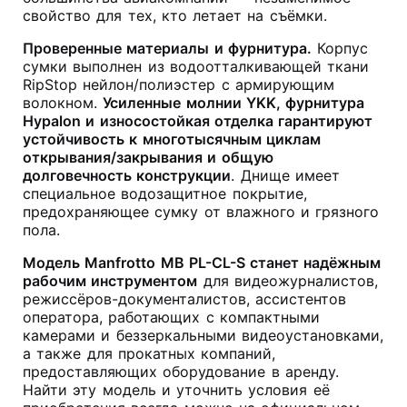
свойство для тех, кто летает на съёмки
.
Проверенные материалы и фурнитура.
Корпус
сумки выполнен из водоотталкивающей ткани
RipStop нейлон/полиэстер с армирующим
волокном
.
Усиленные молнии YKK, фурнитура
Hypalon и износостойкая отделка гарантируют
устойчивость к многотысячным циклам
открывания/закрывания и общую
долговечность конструкции
. Днище имеет
специальное водозащитное покрытие,
предохраняющее сумку от влажного и грязного
пола
.
Модель Manfrotto MB PL-CL-S станет надёжным
рабочим инструментом
для видеожурналистов,
режиссёров-документалистов, ассистентов
оператора, работающих с компактными
камерами и беззеркальными видеоустановками,
а также для прокатных компаний,
предоставляющих оборудование в аренду.
Найти эту модель и уточнить условия её