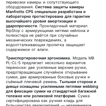
перевозки камеры и сопутствующего
оборудования
.
Система защиты камеры
Manfrotto CPS специально разработана и
лабораторно протестирована для гарантии
высочайшего уровня амортизации и
ударопрочности
. Прокладочный материал
RipStop с армирующими нитями нейлона и
полиэстера не рвётся при случайных
механических повреждениях, а
водоотталкивающая пропитка защищает
содержимое от влаги
.
Транспортировочная эргономика.
Модель MB
PL-CL-S предлагает несколько вариантов
переноски: две усиленные верхние ручки,
предотвращающие случайное открывание
сумки, две армированные боковые ручки и
съёмный плечевой ремень
.
Тыльная сторона и
днище оснащены усиленными петлями webbing
для фиксации сумки на стандартной багажной
тележке или роликовой платформе
. Сумка
сертифицирована как ручная кладь для
большинства авиакомпаний — незаменимое