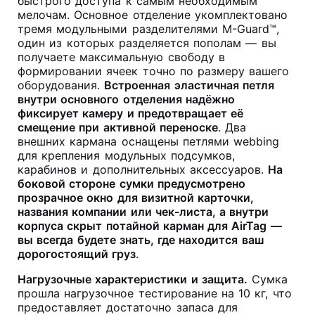
быстрого доступа к самым необходимым
мелочам
. Основное отделение укомплектовано
тремя модульными разделителями M-Guard™,
один из которых разделяется пополам — вы
получаете максимальную свободу в
формировании ячеек точно по размеру вашего
оборудования
.
Встроенная эластичная петля
внутри основного отделения надёжно
фиксирует камеру и предотвращает её
смещение при активной переноске
. Два
внешних кармана оснащены петлями webbing
для крепления модульных подсумков,
карабинов и дополнительных аксессуаров
.
На
боковой стороне сумки предусмотрено
прозрачное окно для визитной карточки,
названия компании или чек-листа, а внутри
корпуса скрыт потайной карман для AirTag —
вы всегда будете знать, где находится ваш
дорогостоящий груз
.
Нагрузочные характеристики и защита.
Сумка
прошла нагрузочное тестирование на 10 кг, что
предоставляет достаточно запаса для