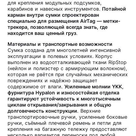
для крепления модульных подсумков,
карабинов и навесных инструментов
.
Потайной
карман внутри сумки спроектирован
специально для размещения AirTag — метки-
трекера, позволяющей всегда знать, где
находится ваш ценный груз
.
Материалы и транспортные возможности
Сумка создана для многолетней интенсивной
эксплуатации в полевых условиях. Корпус
выполнен из водоотталкивающей ткани RipStop
(нейлон и полиэстер с армирующим волокном),
которая не рвётся при случайных механических
повреждениях и надёжно защищает
содержимое от влаги
.
Усиленные молнии YKK,
фурнитура Hypalon и износостойкая отделка
гарантируют устойчивость к многотысячным
циклам открывания/закрывания и общую
долговечность конструкции
. Верхние
транспортировочные ручки, усиленные боковые
ручки, съёмный плечевой ремень и петли для
крепления на багажную тележку предоставляют
несколько вариантов переноски под любой