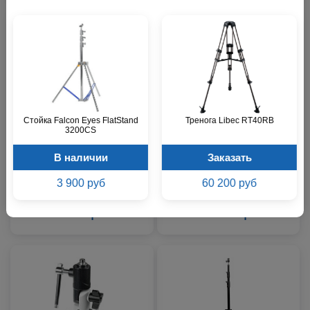
Стойка Falcon Eyes FlatStand
Тренога Libec RT40RB
3200CS
Кронштейн Falcon Eyes MBH-
Кронштейн Falcon Eyes MBH-
620T
560T
В наличии
Заказать
Звоните
Звоните
3 900 руб
60 200 руб
741 р.
1 000 р.