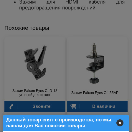
Зажим для HDMI кабеля для
предотвращения повреждений
Похожие товары
Зажим Falcon Eyes CLD-18
Зажим Falcon Eyes CL-35AP
угловой для штанг
Звоните
В наличии
Данный товар снят с производства, но мы
453 р.
452 р.
нашли для Вас похожие товары: