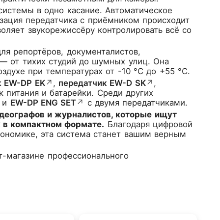
истемы в одно касание. Автоматическое
изация передатчика с приёмником происходит
зволяет звукорежиссёру контролировать всё со
я репортёров, документалистов,
— от тихих студий до шумных улиц. Она
здухе при температурах от -10 °C до +55 °C.
к EW-DP EK
↗
,
передатчик EW-D SK
↗
,
к питания и батарейки. Среди других
 и
EW-DP ENG SET
↗
с двумя передатчиками.
идеографов и журналистов, которые ищут
 в компактном формате.
Благодаря цифровой
ономике, эта система станет вашим верным
т-магазине профессионального