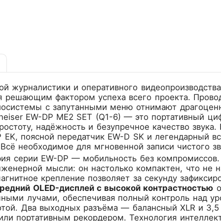
й журналистики и оперативного видеопроизводства к
ся решающим фактором успеха всего проекта. Пров
иосистемы с запутанными меню отнимают драгоценн
heiser EW-DP ME2 SET (Q1-6)
— это портативный циф
простоту, надёжность и безупречное качество звука
 EK, поясной передатчик EW-D SK и легендарный в
Всё необходимое для мгновенной записи чистого зв
фия серии EW-DP — мобильность без компромиссов
женерной мысли: он настолько компактен, что не н
магнитное крепление позволяет за секунду зафикси
редний OLED-дисплей с высокой контрастностью
о
ными лучами, обеспечивая полный контроль над уро
отой. Два выходных разъёма — балансный XLR и 3,5
или портативным рекордером. Технология интеллект