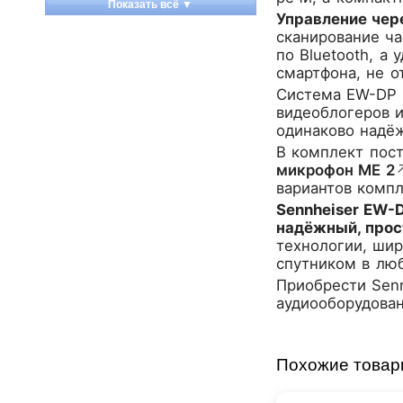
Показать всё ▼
Управление чер
Apart
сканирование ча
Apogee
по Bluetooth, а
Artesia
смартфона, не о
Arturia
Система EW-DP 
Aston Microphones
видеоблогеров и
Atomos
одинаково надёж
Audac
В комплект пост
микрофон ME 2
Audio-Technica
вариантов комп
Audiocenter
Sennheiser EW-
Barcelona
надёжный, прос
Behringer
технологии, ши
Beisite
спутником в лю
Belcat
Приобрести
Sen
Beyerdynamic
аудиооборудовани
Blackmagic Design
Blackstar
Похожие това
Boss
CRCBOX