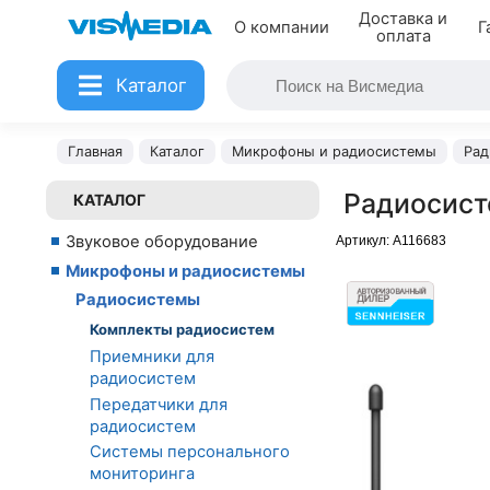
Доставка и
О компании
Г
оплата
Каталог
Главная
Каталог
Микрофоны и радиосистемы
Рад
Радиосист
КАТАЛОГ
Звуковое оборудование
Артикул:
A116683
Микрофоны и радиосистемы
Радиосистемы
Комплекты радиосистем
Приемники для
радиосистем
Передатчики для
радиосистем
Системы персонального
мониторинга