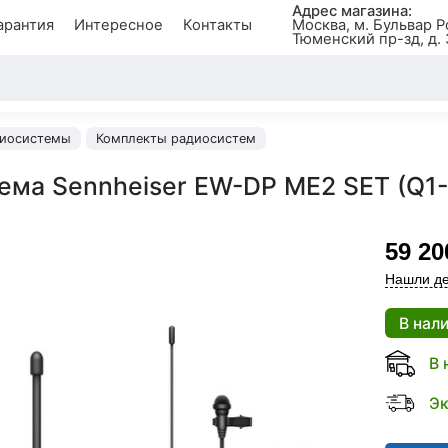
Адрес магазина:
арантия
Интересное
Контакты
Москва, м. Бульвар Р
Тюменский пр-зд, д. 
иосистемы
Комплекты радиосистем
ема Sennheiser EW-DP ME2 SET (Q1-
59 20
Нашли де
В нал
В 
Эк