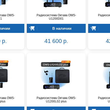
тава OWS-
Радиосистема Октава OWS-
Радиоси
01
U1200D01
личии
В наличии
 р.
41 600 р.
4
тава OWS-
Радиосистема Октава OWS-
Радиоси
plus
U1200L02 plus
U