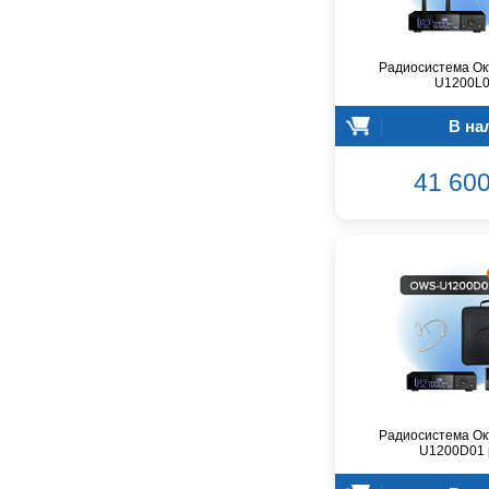
Dunlop
Dynacord
Eartec
Радиосистема Ок
U1200L
Elarcon
Electro Voice
В на
Enya
Epiphone
41 600
FBT
FBW
Falcon Eyes
Fender
Flight
Focusrite
GATOR
Genelec
Gewa
Gibson
Радиосистема Ок
U1200D01 
Godin
Godox