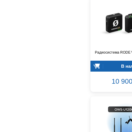
CROWN
CVGaudio
Canare
Casio
Cordial
Cort
Covenant
Crafter
Радиосистема RODE W
D'Angelico
DAS Audio
В на
DBX
DPA
10 900
DSPPA
Datavideo
Ddrum
Dean Guitars
Decimator
Dedolight
Digitech