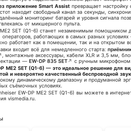
ез приложение Smart Assist
превращает настройку с
стот находит свободный канал за секунды, синхрон
 удалённый мониторинг батарей и уровня сигнала по
твлекаясь от микшерного пульта.
ME2 SET (Q1-6) станет незаменимым помощником дл
 операторов, работающих в самых разных условиях 
но работает как в помещении, так и на открытом во
авки входит всё для немедленного старта:
приёмни
↗
, монтажные аксессуары, кабели XLR и 3,5 мм, бло
лектации —
EW-DP 835 SET
↗
с ручным микрофоном
DP ME2 SET (Q1-6) — это идеальное решение для в
той и невероятно качественный беспроводной звук
рокому динамическому диапазону и продуманной эрг
бых съёмочных условиях.
nheiser EW-DP ME2 SET (Q1-6)
вы можете в интерне
я vismedia.ru.
ры