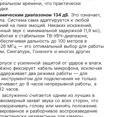
в реальном времени, что практически
дке.
амическим диапазоном 134 дБ
. Это означает,
ала. Система сама адаптируется к любой
ний на пике эмоций. Никаких искажений,
нный звук с минимальной задержкой (1,9 мс),
аботая в стабильном ТВ-УВЧ-диапазоне,
обеспечивая дальность до 100 метров в
–526 МГц — это оптимальный выбор для работы
ии, Сингапуре, Гонконге и многих других
усе с усиленной защитой от ударов и влаги.
дёжно фиксирует кабель микрофона, исключая
поддерживает два режима работы — для
м инструментом для подключения не только
ечивают до 8 часов непрерывной работы, а
12 часов.
, заслуженно считается одним из лучших в
номерный захват звука со всех сторон, что
поворачивать голову или менять положение.
изированное и разборчивое воспроизведение
практически незаметным для камеры.