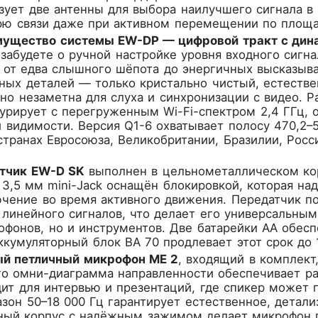
льзует две антенны для выбора наилучшего сигнала 
рю связи даже при активном перемещении по площа
ущество системы EW-DP — цифровой тракт с дин
 забудете о ручной настройке уровня входного сигн
 от едва слышного шёпота до энергичных высказыва
ных деталей — только кристально чистый, естестве
но незаметна для слуха и синхронизации с видео. Р
урирует с перегруженным Wi-Fi-спектром 2,4 ГГц, 
 видимости. Версия Q1-6 охватывает полосу 470,2
странах Евросоюза, Великобритании, Бразилии, Росс
тчик EW-D SK
выполнен в цельнометаллическом корп
3,5 мм mini-Jack оснащён блокировкой, которая на
ючение во время активного движения. Передатчик 
линейного сигналов, что делает его универсальны
фонов, но и инструментов. Две батарейки AA обесп
кумуляторный блок BA 70 продлевает этот срок до 
й петличный микрофон ME 2
, входящий в комплект
го омни-диаграмма направленности обеспечивает рав
ит для интервью и презентаций, где спикер может 
зон 50–18 000 Гц гарантирует естественное, детал
тный корпус с надёжным зажимом делает микрофон 