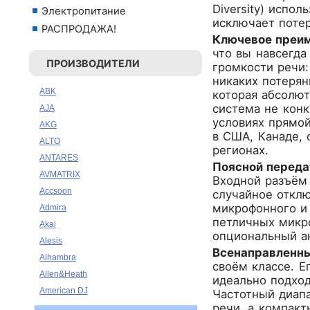
Diversity) испо
Электропитание
исключает поте
РАСПРОДАЖА!
Ключевое преим
что вы навсегда
ПРОИЗВОДИТЕЛИ
громкости речи:
никаких потерян
ABK
которая абсолют
система не конк
AJA
условиях прямой
AKG
в США, Канаде, 
ALTO
регионах.
ANTARES
Поясной переда
AVMATRIX
Входной разъём 
Accsoon
случайное откл
микрофонного и 
Admira
петличных микро
Akai
опциональный ак
Alesis
Всенаправленны
Alhambra
своём классе. Е
Allen&Heath
идеально подход
American DJ
Частотный диапа
речи, а компак
Ampeg