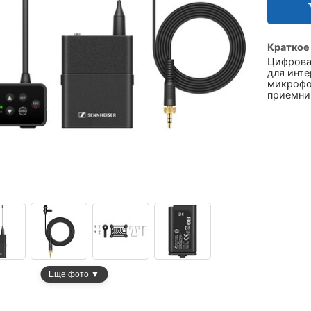
Краткое
Цифрова
для инт
микрофо
приемник
Еще фото ▼