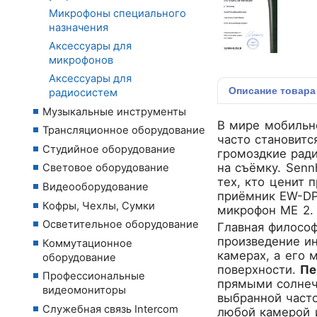
Микрофоны специального
назначения
Аксессуары для
микрофонов
Аксессуары для
Описание
товара
радиосистем
Музыкальные инструменты
В мире мобильно
Трансляционное оборудование
часто становит
Студийное оборудование
громоздкие рад
на съёмку.
Senn
Световое оборудование
тех, кто ценит 
Видеооборудование
приёмник EW-DP
Кофры, Чехлы, Сумки
микрофон ME 2. 
Осветительное оборудование
Главная филосо
произведение ин
Коммутационное
камерах, а его 
оборудование
поверхности.
Пе
Профессиональные
прямыми солнеч
видеомониторы
выбранной част
Служебная связь Intercom
любой камерой 