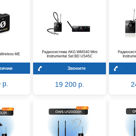
Радиосистема AKG WMS40 Mini
Радиосис
ireless ME
Instrumental Set BD US45C
Instrum
личии
Звоните
 р.
19 200 р.
2