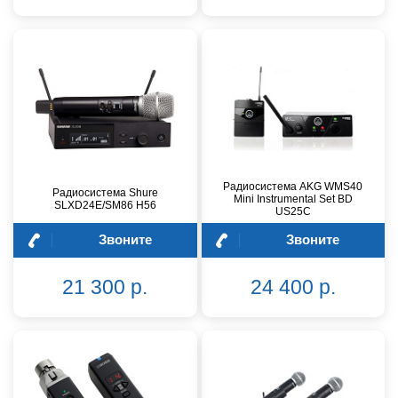
Радиосистема AKG WMS40
Радиосистема Shure
Mini Instrumental Set BD
SLXD24E/SM86 H56
US25C
Звоните
Звоните
21 300 р.
24 400 р.