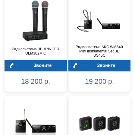
Радиосистема AKG WMS40
Радиосистема BEHRINGER
Mini Instrumental Set BD
ULM302MIC
US45C
Звоните
Звоните
18 200 р.
19 200 р.