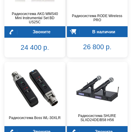
Радиосистема AKG WMS40
Радиосистема RODE Wireless
Mini Instrumental Set BD
PRO
US25C
Звоните
В наличии
26 800 р.
24 400 р.
Радиосистема SHURE
Радиосистема Boss WL-30XLR
SLXD24DE/B58 H56
Звоните
Звоните