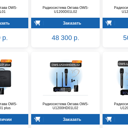
тава OWS-
Радиосистема Октава OWS-
Радиоси
L01
U1200D01L02
U12
азать
Заказать
 р.
48 300 р.
5
тава OWS-
Радиосистема Октава OWS-
Радиоси
1 plus
U1200HD01L02
U12
личии
Заказать