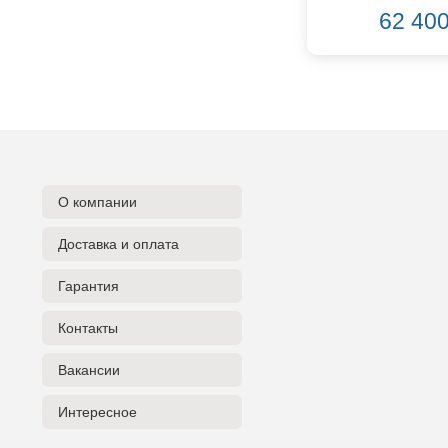
CROWN
62 400
CVGaudio
Canare
Casio
Cordial
Cort
Covenant
Crafter
D'Angelico
О компании
DAS Audio
Доставка и оплата
DBX
DPA
Гарантия
DSPPA
Datavideo
Контакты
Ddrum
Dean Guitars
Вакансии
Decimator
Интересное
Dedolight
Digitech