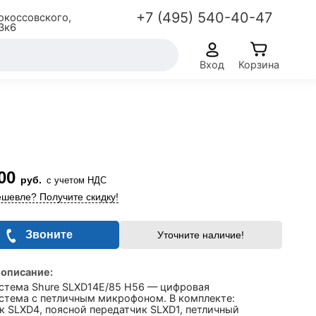
+7 (495) 540-40-47
окоссовского,
3к6
Вход
Корзина
00
руб.
с учетом НДС
шевле? Получите скидку!
Звоните
Уточните наличие!
 описание:
стема Shure SLXD14E/85 H56 — цифровая
стема с петличным микрофоном. В комплекте:
к SLXD4, поясной передатчик SLXD1, петличный