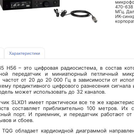
микрофо
470-638 
МГц. Дал
ИК-синхр
корпора
Характеристики
85 H56 – это цифровая радиосистема, в состав ко
сной передатчик и миниатюрный петличный мик
о частот от 20 до 20 000 Гц в зависимости от исп
хему предиктивного цифрового разнесения сигнала
дель может использовать до 32 каналов.
чик SLXD1 имеет практически все те же характерис
йств составляет приблизительно 100 метров. Их 
сный порт. И приемник, и передатчик работают от
ывов и сбоев.
 TQG обладает кардиоидной диаграммой направле