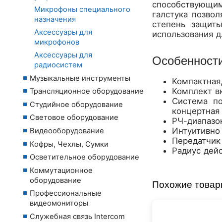
способствующим
Микрофоны специального
галстука позво
назначения
степень защиты
Аксессуары для
использования д
микрофонов
Аксессуары для
Особенност
радиосистем
Музыкальные инструменты
Компактная
Комплект в
Трансляционное оборудование
Система по
Студийное оборудование
концертная
Световое оборудование
РЧ-диапазо
Интуитивно
Видеооборудование
Передатчик
Кофры, Чехлы, Сумки
Радиус дейс
Осветительное оборудование
Коммутационное
оборудование
Похожие това
Профессиональные
видеомониторы
Служебная связь Intercom