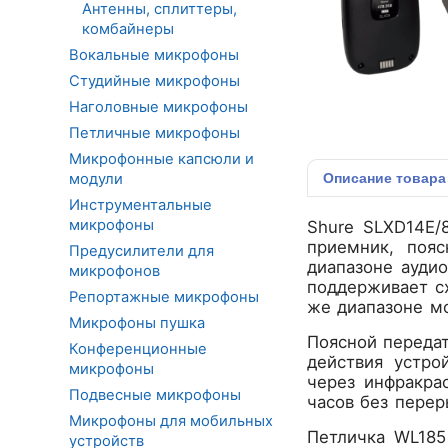
Антенны, сплиттеры,
комбайнеры
Вокальные микрофоны
Студийные микрофоны
Наголовные микрофоны
Петличные микрофоны
Микрофонные капсюли и
модули
Описание
товара
Инструментальные
микрофоны
Shure SLXD14E/
приемник, поя
Предусилители для
диапазоне ауди
микрофонов
поддерживает с
Репортажные микрофоны
же диапазоне мо
Микрофоны пушка
Поясной передат
Конференционные
действия устро
микрофоны
через инфракра
Подвесные микрофоны
часов без перер
Микрофоны для мобильных
Петличка WL185
устройств