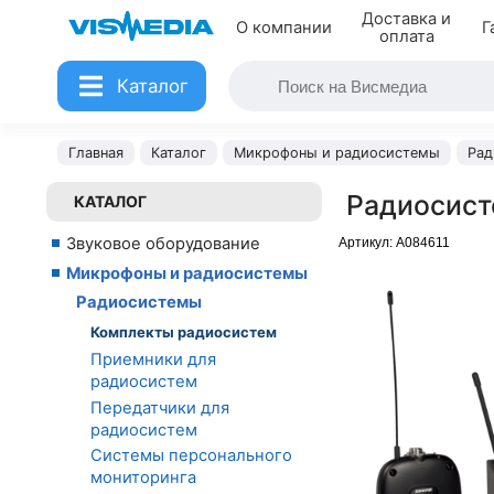
Доставка и
О компании
Г
оплата
Каталог
Главная
Каталог
Микрофоны и радиосистемы
Рад
Радиосист
КАТАЛОГ
Звуковое оборудование
Артикул:
A084611
Микрофоны и радиосистемы
Радиосистемы
Комплекты радиосистем
Приемники для
радиосистем
Передатчики для
радиосистем
Системы персонального
мониторинга