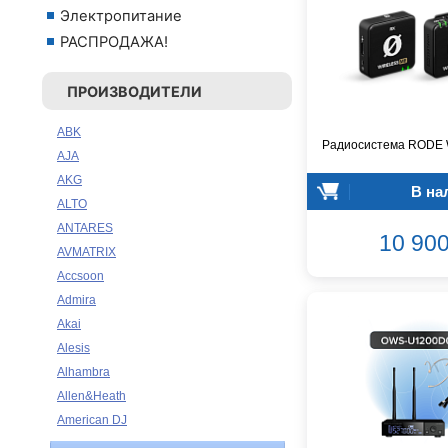
Электропитание
РАСПРОДАЖА!
ПРОИЗВОДИТЕЛИ
ABK
Радиосистема RODE W
AJA
AKG
В на
ALTO
ANTARES
10 900
AVMATRIX
Accsoon
Admira
Akai
Alesis
Alhambra
Allen&Heath
American DJ
Ampeg