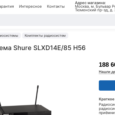
Адрес магазина:
арантия
Интересное
Контакты
Москва, м. Бульвар Р
Тюменский пр-зд, д. 
иосистемы
Комплекты радиосистем
ема Shure SLXD14E/85 H56
188 6
Нашли де
Краткое
Радиоси
радиоси
приёмни