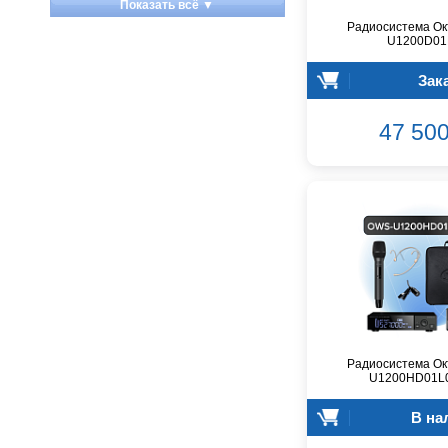
Показать всё ▼
Apart
Радиосистема Ок
U1200D01
Apogee
Artesia
Зак
Arturia
Aston Microphones
47 500
Atomos
Audac
Audio-Technica
Audiocenter
Barcelona
Behringer
Beisite
Belcat
Beyerdynamic
Blackmagic Design
Радиосистема Ок
U1200HD01L0
Blackstar
Boss
В на
CRCBOX