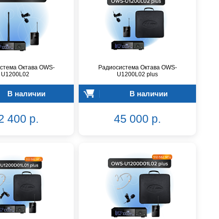
стема Октава OWS-
Радиосистема Октава OWS-
U1200L02
U1200L02 plus
В наличии
В наличии
2 400 р.
45 000 р.