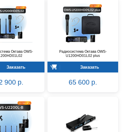
стема Октава OWS-
Радиосистема Октава OWS-
1200HD01L02
U1200HD01L02 plus
Заказать
Заказать
2 900 р.
65 600 р.