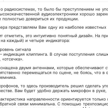
 о радиосистемах, то было бы преступлением не уп
ысококачественной аудиоэлектроники хорошо зареко
 полностью довериться их продукции.
ера представляем Вам одну из наиболее известных 
ит отметить, это интуитивно понятный дизайн. На п
 на каждый) и четыре индикатора:
ровень сигнала
 – индикация клиппинга. В случае поступления слиш
 «отсечка».
оснащена двумя антеннами, которые обеспечивают с
тственно перемещаться по сцене, не боясь, что в 
иемника.
рофонов, то здесь производитель решил сделать уп
честве. Вам будет удобно держать микрофон в руке, 
актеристика направленности ориентируется только 
обратной связи минимальна. С помощью трехпозици