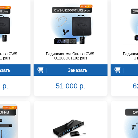
тава OWS-
Радиосистема Октава OWS-
Радиоси
 plus
U1200D01L02 plus
U
азать
Заказать
 р.
51 000 р.
6