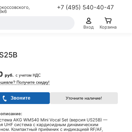
+7 (495) 540-40-47
окоссовского,
3к6
Вход
Корзина
US25B
0
руб.
с учетом НДС
шевле? Получите скидку!
Звоните
Уточните наличие!
 описание:
стема AKG WMS40 Mini Vocal Set (версия US25B) —
ая UHF система с кардиоидным динамическим
ном. Компактный приёмник с индикацией RF/AF,