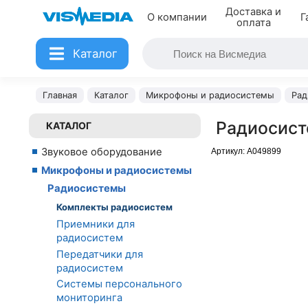
Доставка и
О компании
Г
оплата
Каталог
Главная
Каталог
Микрофоны и радиосистемы
Рад
Радиосист
КАТАЛОГ
Звуковое оборудование
Артикул:
A049899
Микрофоны и радиосистемы
Радиосистемы
Комплекты радиосистем
Приемники для
радиосистем
Передатчики для
радиосистем
Системы персонального
мониторинга