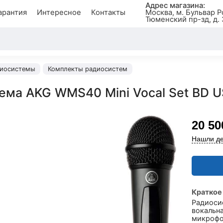
Адрес магазина:
арантия
Интересное
Контакты
Москва, м. Бульвар Р
Тюменский пр-зд, д. 
иосистемы
Комплекты радиосистем
ема AKG WMS40 Mini Vocal Set BD 
20 50
Нашли де
Краткое
Радиоси
вокальн
микрофо