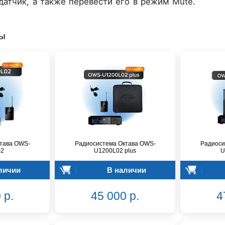
атчик, а также перевести его в режим Mute.
ры
тава OWS-
Радиосистема Октава OWS-
Радиоси
02
U1200L02 plus
U
личии
В наличии
 р.
45 000 р.
4