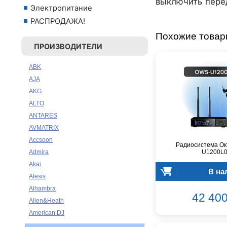
выключить перед
Электропитание
РАСПРОДАЖА!
Похожие това
ПРОИЗВОДИТЕЛИ
ABK
AJA
AKG
ALTO
ANTARES
AVMATRIX
Accsoon
Радиосистема Ок
U1200L
Admira
Akai
В на
Alesis
Alhambra
42 400
Allen&Heath
American DJ
Ampeg