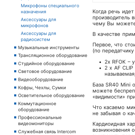
Микрофоны специального
Когда речь идет
назначения
производитель в
Аксессуары для
чему Вы можете
микрофонов
Аксессуары для
В качестве прим
радиосистем
Первое, что сто
Музыкальные инструменты
(по передатчику
Трансляционное оборудование
2х RFOK – у
Студийное оборудование
2 х AF CLIP
Световое оборудование
называемая,
Видеооборудование
База SR40 Mini 
Кофры, Чехлы, Сумки
можете беспрепя
Осветительное оборудование
«видимости» пр
Коммутационное
Что касаемо мик
оборудование
не забывая о ка
Профессиональные
видеомониторы
Кардиоидная хар
возникновения 
Служебная связь Intercom