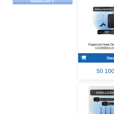
Показать всё ▼
Apart
Apogee
Artesia
Arturia
Aston Microphones
Atomos
Audac
Радиосистема Ок
Audio-Technica
U1200D01L01
Audiocenter
Зак
Barcelona
Behringer
50 100
Beisite
Belcat
Beyerdynamic
Blackmagic Design
Blackstar
Boss
CRCBOX