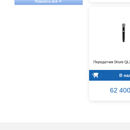
Показать всё ▼
Apart
Apogee
Artesia
Arturia
Aston Microphones
Atomos
Audac
Audio-Technica
Audiocenter
Передатчик Shure Q
Barcelona
В на
Behringer
Beisite
62 400
Belcat
Beyerdynamic
Blackmagic Design
Blackstar
Boss
CRCBOX