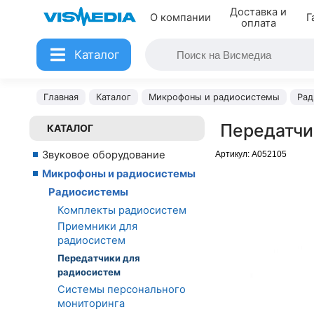
Доставка и
О компании
Г
оплата
Каталог
Главная
Каталог
Микрофоны и радиосистемы
Рад
Передатчи
КАТАЛОГ
Звуковое оборудование
Артикул:
A052105
Микрофоны и радиосистемы
Радиосистемы
Комплекты радиосистем
Приемники для
радиосистем
Передатчики для
радиосистем
Системы персонального
мониторинга