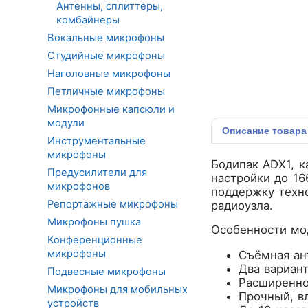
Антенны, сплиттеры,
комбайнеры
Вокальные микрофоны
Студийные микрофоны
Наголовные микрофоны
Петличные микрофоны
Микрофонные капсюли и
модули
Описание
товара
Инструментальные
микрофоны
Бодипак ADX1, к
Предусилители для
настройки до 16
микрофонов
поддержку техн
Репортажные микрофоны
радиоузла.
Микрофоны пушка
Особенности мо
Конференционные
микрофоны
Съёмная ан
Два вариан
Подвесные микрофоны
Расширенно
Микрофоны для мобильных
Прочный, в
устройств