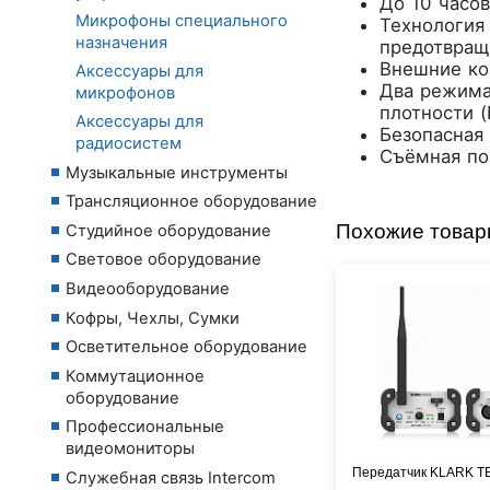
До 10 часов
Микрофоны специального
Технология
назначения
предотвращ
Внешние ко
Аксессуары для
Два режима
микрофонов
плотности (
Аксессуары для
Безопасная
радиосистем
Съёмная по
Музыкальные инструменты
Трансляционное оборудование
Похожие това
Студийное оборудование
Световое оборудование
Видеооборудование
Кофры, Чехлы, Сумки
Осветительное оборудование
Коммутационное
оборудование
Профессиональные
видеомониторы
Передатчик KLARK T
Служебная связь Intercom