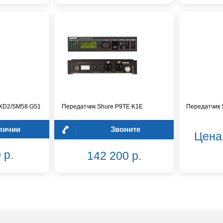
LXD2/SM58 G51
Передатчик Shure P9TE K1E
Передатчик
личии
Звоните
Цена
 р.
142 200 р.