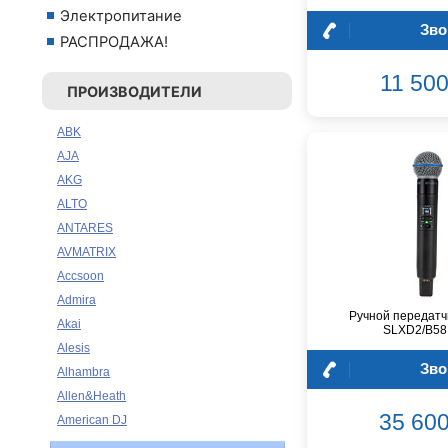
Электропитание
Зво
РАСПРОДАЖА!
11 500
ПРОИЗВОДИТЕЛИ
ABK
AJA
AKG
ALTO
ANTARES
AVMATRIX
Accsoon
Admira
Ручной передат
Akai
SLXD2/B58
Alesis
Зво
Alhambra
Allen&Heath
35 600
American DJ
Ampeg