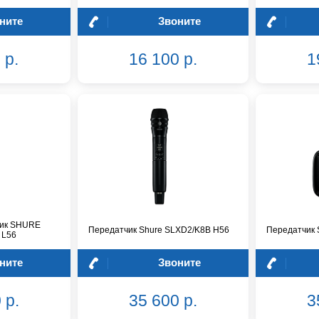
ните
Звоните
 р.
16 100 р.
1
чик SHURE
Передатчик Shure SLXD2/K8B H56
Передатчик 
 L56
ните
Звоните
 р.
35 600 р.
3