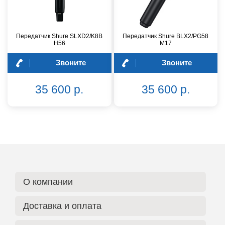
Передатчик Shure SLXD2/K8B
Передатчик Shure BLX2/PG58
H56
M17
Звоните
Звоните
35 600 р.
35 600 р.
О компании
Доставка и оплата