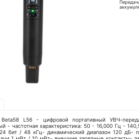
Передача
аккумул
 Beta58 L56 - цифровой портативный УВЧ-перед
й - частотная характеристика: 50 - 16,000 Гц - 140
 24 бит / 48 кГц- динамический диапазон 120 дБ-
чи 1 мВт / 10 мВт- внешние зарядные контакты- пе