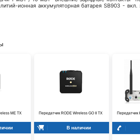
литий-ионная аккумуляторная батарея SB903 - вкл.
ры
eless ME TX
Передатчик RODE Wireless GO II TX
Передатчик
личии
В наличии