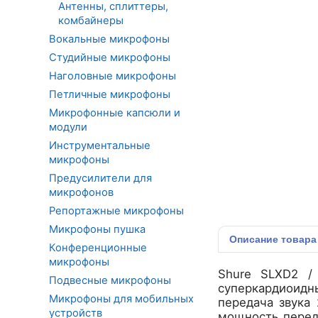
Антенны, сплиттеры,
комбайнеры
Вокальные микрофоны
Студийные микрофоны
Наголовные микрофоны
Петличные микрофоны
Микрофонные капсюли и
модули
Инструментальные
микрофоны
Предусилители для
микрофонов
Репортажные микрофоны
Микрофоны пушка
Описание
товара
Конференционные
микрофоны
Shure SLXD2 /
Подвесные микрофоны
суперкардиоидны
Микрофоны для мобильных
передача звука
устройств
мощность переда