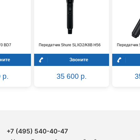
70 BD7
Передатчик Shure SLXD2/K8B H56
Передатчик 
ните
Звоните
 р.
35 600 р.
3
+7 (495) 540-40-47