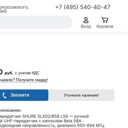
+7 (495) 540-40-47
окоссовского,
3к6
Вход
Корзина
0
руб.
с учетом НДС
шевле? Получите скидку!
Звоните
Уточните наличие!
 описание:
передатчик SHURE SLXD2/B58 L56 — ручной
й UHF-передатчик с капсюлем Beta 58A.
рдиоидная направленность, диапазон 650-694 МГц.