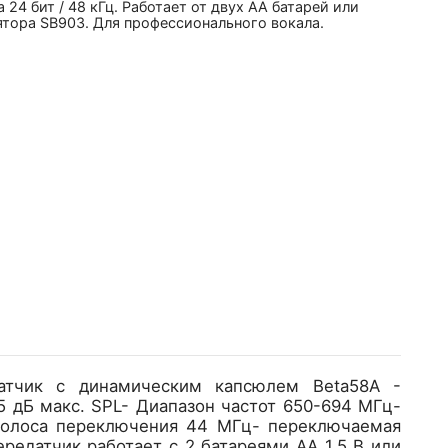
 24 бит / 48 кГц. Работает от двух AA батарей или
ятора SB903. Для профессионального вокала.
атчик с динамическим капсюлем Beta58A -
,5 дБ макс. SPL- Диапазон частот 650-694 МГц-
 полоса переключения 44 МГц- переключаемая
редатчик работает с 2 батареями AA 1,5 В или