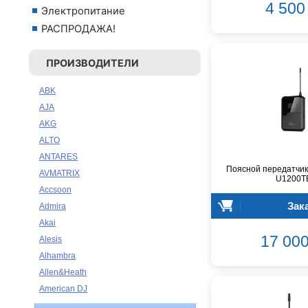
4 500 
Электропитание
РАСПРОДАЖА!
ПРОИЗВОДИТЕЛИ
ABK
AJA
AKG
ALTO
ANTARES
Поясной передатчик
AVMATRIX
U1200T
Accsoon
Зак
Admira
Akai
17 000
Alesis
Alhambra
Allen&Heath
American DJ
Ampeg