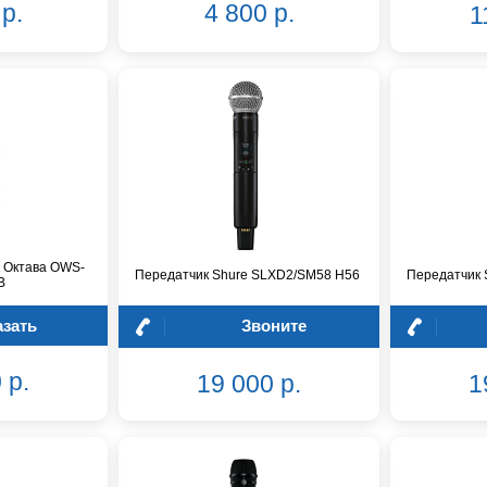
р.
4 800 р.
1
 Октава OWS-
Передатчик Shure SLXD2/SM58 H56
Передатчик 
B
азать
Звоните
 р.
19 000 р.
1