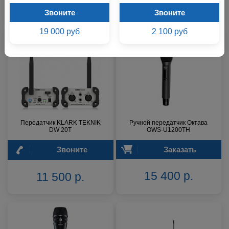
4 500 р.
4 800 р.
Звоните
Звоните
19 000 руб
2 100 руб
Передатчик KLARK TEKNIK
Ручной передатчик Октава
DW 20T
OWS-U1200TH
Звоните
Заказать
15 400 р.
11 500 р.