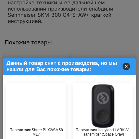
настройке техники и ее дальнейшем
использовании производители снабдили
Sennheiser SKM 300 G4-S-AW+ краткой
инструкцией.
Похожие товары
Данный товар снят с производства, но мы
нашли для Вас похожие товары:
Передатчик RODE Wireless
Передатчик RODE Wireless
ME TX
GO II TX
В наличии
В наличии
Передатчик Shure BLX2/SM58
Передатчик Hollyland LARK A1
M17
Transmitter (Space Gray)