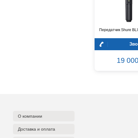
CROWN
CVGaudio
Canare
Casio
Передатчик Shure BL
Cordial
Cort
Зво
Covenant
Crafter
19 000
D'Angelico
DAS Audio
DBX
DPA
DSPPA
Datavideo
Ddrum
Dean Guitars
О компании
Decimator
Dedolight
Доставка и оплата
Digitech