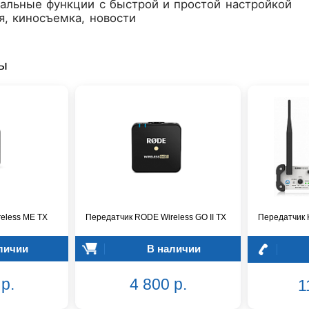
альные функции с быстрой и простой настройкой
я, киносъемка, новости
ры
eless ME TX
Передатчик RODE Wireless GO II TX
Передатчик
личии
В наличии
р.
4 800 р.
1