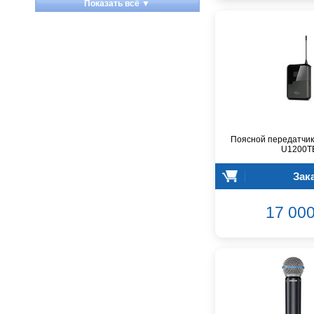
Показать всё ▼
Apart
Apogee
Artesia
Arturia
Aston Microphones
Atomos
Audac
Audio-Technica
Поясной передатчик
Audiocenter
U1200T
Barcelona
Зак
Behringer
Beisite
17 000
Belcat
Beyerdynamic
Blackmagic Design
Blackstar
Boss
CRCBOX