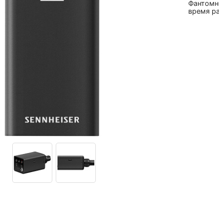
Фантомно
время ра