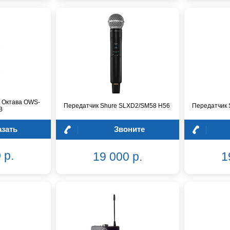
 Октава OWS-
Передатчик Shure SLXD2/SM58 H56
Передатчик 
B
азать
Звоните
 р.
19 000 р.
1