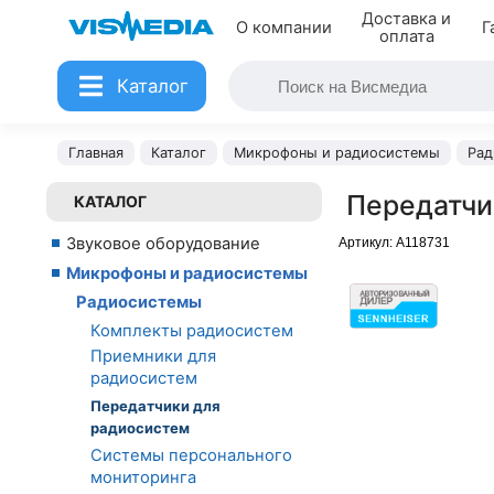
Доставка и
О компании
Г
оплата
Каталог
Главная
Каталог
Микрофоны и радиосистемы
Рад
Передатчи
КАТАЛОГ
Звуковое оборудование
Артикул:
A118731
Микрофоны и радиосистемы
Радиосистемы
Комплекты радиосистем
Приемники для
радиосистем
Передатчики для
радиосистем
Системы персонального
мониторинга