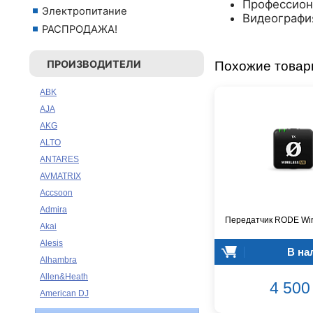
Профессион
Электропитание
Видеографи
РАСПРОДАЖА!
ПРОИЗВОДИТЕЛИ
Похожие това
ABK
AJA
AKG
ALTO
ANTARES
AVMATRIX
Accsoon
Admira
Передатчик RODE Wir
Akai
Alesis
В на
Alhambra
Allen&Heath
4 500 
American DJ
Ampeg