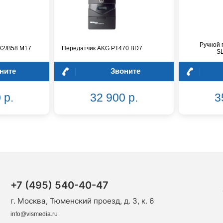
Ручной
X2/B58 M17
Передатчик AKG PT470 BD7
S
ните
Звоните
 р.
32 900 р.
3
+7 (495) 540-40-47
г. Москва, Тюменский проезд, д. 3, к. 6
info@vismedia.ru