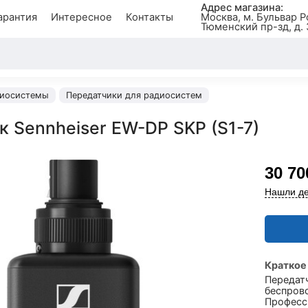
Адрес магазина:
арантия
Интересное
Контакты
Москва, м. Бульвар Р
Тюменский пр-зд, д. 
иосистемы
Передатчики для радиосистем
к Sennheiser EW-DP SKP (S1-7)
30 70
Нашли де
Краткое
Передат
беспров
Професс