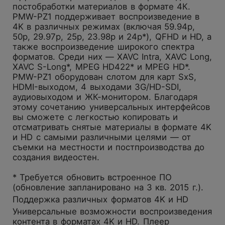
постобработки материалов в формате 4К.
PMW-PZ1 поддерживает воспроизведение в
4K в различных режимах (включая 59.94p,
50p, 29.97p, 25p, 23.98p и 24p*), QFHD и HD, а
также воспроизведение широкого спектра
форматов. Среди них — XAVC Intra, XAVC Long,
XAVC S-Long*, MPEG HD422* и MPEG HD*.
PMW-PZ1 оборудован слотом для карт SxS,
HDMI-выходом, 4 выходами 3G/HD-SDI,
аудиовыходом и ЖК-монитором. Благодаря
этому сочетанию универсальных интерфейсов
вы сможете с легкостью копировать и
отсматривать снятые материалы в формате 4K
и HD с самыми различными целями — от
съемки на местности и постпроизводства до
создания видеостен.
* Требуется обновить встроенное ПО
(обновление запланировано на 3 кв. 2015 г.).
Поддержка различных форматов 4K и HD
Универсальные возможности воспроизведения
контента в форматах 4K и HD. Плеер