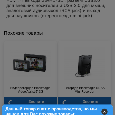
HDMI, 4 выхода 3G/HD-SDI, разъем USB3.0
для внешних носителей и USB 2.0 для мыши,
аналоговый аудиовыход (RCA jack) и выход
для наушников (стереогнездо mini jack).
Похожие товары
Видеорекордер Blackmagic
Рекордер Blackmagic URSA
Video Assist 5” 3G
Mini Recorder
Звоните
Звоните
Данный товар снят с производства, но мы
нашли для Вас похожие товары: