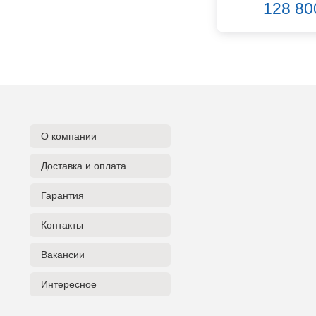
128 80
FBW
Falcon Eyes
Fender
Flight
Focusrite
GATOR
Genelec
Gewa
О компании
Gibson
Доставка и оплата
Godin
Godox
Гарантия
GreenBean
Greg Bennett
Контакты
Hollyland
Hora
Вакансии
INVOLIGHT
Интересное
INVOTONE
InAkustik