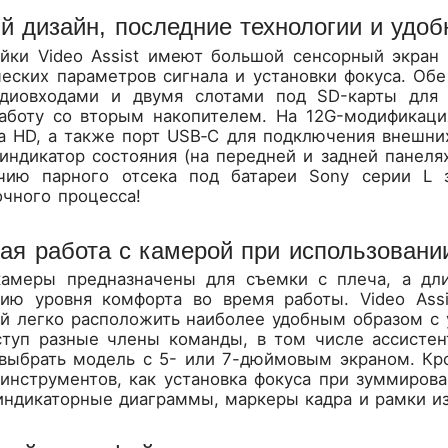
 дизайн, последние технологии и удо
ейки Video Assist имеют большой сенсорный экран
ческих параметров сигнала и установки фокуса. О
удиовходами и двумя слотами под SD-карты для 
аботу со вторым накопителем. На 12G-модификаци
ra HD, а также порт USB‑C для подключения внешни
индикатор состояния (на передней и задней панеля
ичию парного отсека под батареи Sony серии L 
очного процесса!
ая работа с камерой при использовании
амеры предназначены для съемки с плеча, а дли
ию уровня комфорта во время работы. Video Assi
ый легко расположить наиболее удобным образом с 
ступ разные члены команды, в том числе ассистен
выбрать модель с 5- или 7-дюймовым экраном. Кр
инструментов, как установка фокуса при зуммирова
 индикаторные диаграммы, маркеры кадра и рамки 