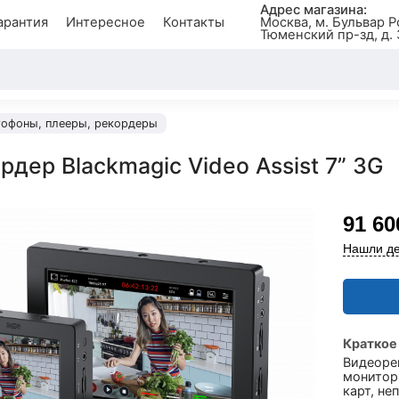
Адрес магазина:
арантия
Интересное
Контакты
Москва, м. Бульвар Р
Тюменский пр-зд, д. 
офоны, плееры, рекордеры
дер Blackmagic Video Assist 7” 3G
91 60
Нашли де
Краткое
Видеорек
монитор
карт, не