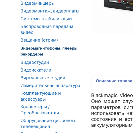
Видеомикшеры
Видеомонтаж, видеоплаты
Системы стабилизации
Беспроводная передача
видео
Вещание (стрим)
Видеомагнитофоны, плееры,
рекордеры
Видеостудии
Видоискатели
Виртуальные студии
Описание
товара
Измерительная аппаратура
Комплектующие и
Blackmagic Vide
аксессуары
Оно может служ
Конвертеры /
параметров сиг
Преобразователи
использовать ч
состояния и вс
Оборудование цифрового
аккумуляторным
телевещания