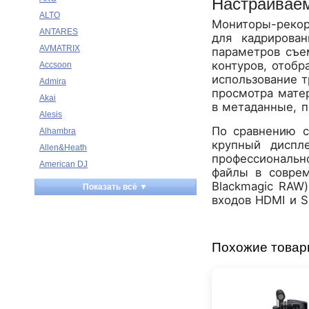
Настраивае
ALTO
Мониторы-рекор
ANTARES
для кадрирова
AVMATRIX
параметров съе
контуров, отобр
Accsoon
использование 
Admira
просмотра матер
Akai
в метаданные, п
Alesis
По сравнению с
Alhambra
крупный диспл
Allen&Heath
профессиональн
American DJ
файлы в совре
Ampeg
Blackmagic RAW
Показать всё ▼
Apart
входов HDMI и S
Apogee
Artesia
Похожие това
Arturia
Aston Microphones
Atomos
Audac