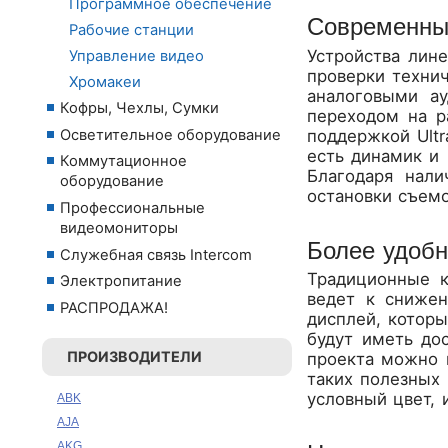
Программное обеспечение
Современный
Рабочие станции
Устройства лин
Управление видео
проверки техни
Хромакеи
аналоговыми а
Кофры, Чехлы, Сумки
переходом на р
Осветительное оборудование
поддержкой Ult
есть динамик и 
Коммутационное
Благодаря нал
оборудование
остановки съем
Профессиональные
видеомониторы
Более удобн
Служебная связь Intercom
Традиционные к
Электропитание
ведет к снижен
РАСПРОДАЖА!
дисплей, котор
будут иметь до
ПРОИЗВОДИТЕЛИ
проекта можно 
таких полезных 
условный цвет,
ABK
AJA
AKG