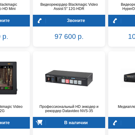
lackmagic
Видеорекордер Blackmagic Video
Видеоре
o HD Mini
Assist 5" 12G HDR
HyperD
ните
Звоните
 р.
97 600 р.
10
kmagic Video
Профессиональный HD энкодер и
Медиапле
12G
рекордер Datavideo NVS-35
ните
В наличии