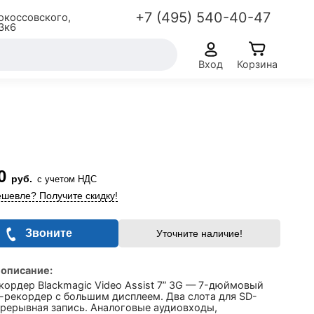
+7 (495) 540-40-47
окоссовского,
3к6
Вход
Корзина
0
руб.
с учетом НДС
шевле? Получите скидку!
Звоните
Уточните наличие!
 описание:
ордер Blackmagic Video Assist 7” 3G — 7-дюймовый
-рекордер с большим дисплеем. Два слота для SD-
прерывная запись. Аналоговые аудиовходы,