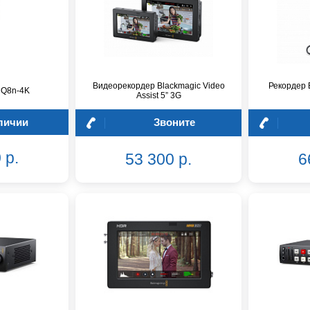
Видеорекордер Blackmagic Video
Рекордер 
 Q8n-4K
Assist 5” 3G
личии
Звоните
 р.
53 300 р.
6