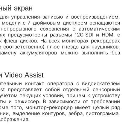
бный экран
 для управления записью и воспроизведением,
бе модели с 7-дюймовым дисплеем оснащаются
непрерывного сохранения с автоматическим
ях предусмотрены разъемы 12G‑SDI и HDMI с
х флеш-дисков. На всех мониторах-рекордерах
х соответственно) плюс гнездо для наушников.
замену аккумуляторов можно выполнить без
 Video Assist
тельный контакт оператора с видоискателем
st представляет собой отдельный сенсорный
учетом текущих условий, причем к устройству
ты и режиссер. В зависимости от требований
оме того, монитор-рекордер имеет целый ряд
нии, выделение контуров, зебра, гистограмма,
изображения.