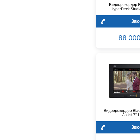
D'Angelico
Видеорекордер B
HyperDeck Studi
DAS Audio
DBX
Зво
DPA
DSPPA
88 000
Datavideo
Ddrum
Dean Guitars
Decimator
Dedolight
Digitech
Dunlop
Dynacord
Eartec
Elarcon
Видеорекордер Blac
Assist 7" 
Electro Voice
Enya
Зво
Epiphone
FBT