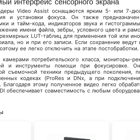
мый интерфейс сенсорного экрана
деры Video Assist оснащаются ярким 5- или 7-д
ния и установки фокуса. Он также предназначен
мки и тайм-кода, индикаторов звука и гистограмм
ажение имени файла, зебры, условного цвета и рам
трехмерных LUT-таблиц для применения той или ино
иала, но и при его записи. Если сохранение ведут 
оэтому ее легко отключить на этапе постобработки
 камерами потребительского класса, мониторы-рек
ей и инструменты помощи при фокусировке. О
ой съемочной техники предыдущего поколения, по
менных кодеках (ProRes и DNx, а при подключен
). Благодаря этому полученное видео легко обраба
DI обеспечивает совместимость с любым оборудова
ры