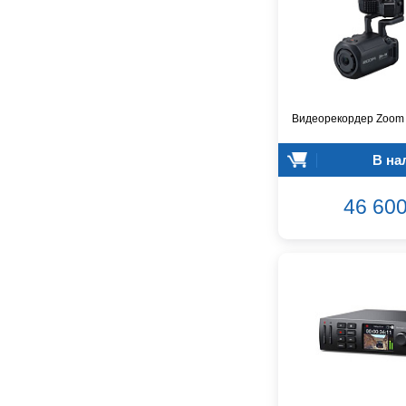
Audio-Technica
Audiocenter
Barcelona
Behringer
Beisite
Belcat
Видеорекордер Zoom
Beyerdynamic
Blackmagic Design
В на
Blackstar
Boss
46 600
CRCBOX
CROWN
CVGaudio
Canare
Casio
Cordial
Cort
Covenant
Crafter