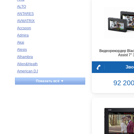
ALTO
ANTARES
AVMATRIX
Accsoon
Admira
Akai
Alesis
Видеорекордер Blac
Assist 7”
Alhambra
Allen&Heath
Зво
American DJ
Ampeg
92 200
Показать всё ▼
Apart
Apogee
Artesia
Arturia
Aston Microphones
Atomos
Audac