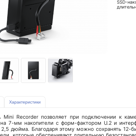
SSD-нако
длитель
Характеристики
A Mini Recorder позволяет при подключении к кам
 на 7-мм накопители с форм-фактором U.2 и инте
2,5 дюйма. Благодаря этому можно сохранять 12-би
тели, которые обеспечивают длительную безостанов