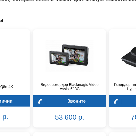
ры
Видеорекордер Blackmagic Video
Рекордер-пл
 Q8n-4K
Assist 5” 3G
Hype
личии
Звоните
 р.
53 600 р.
7