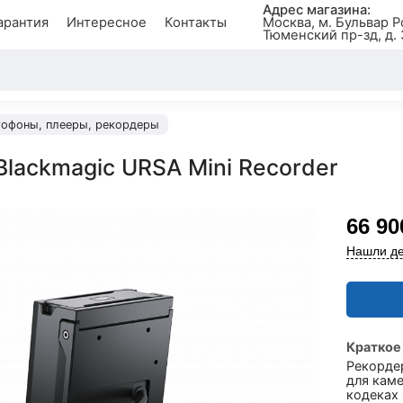
Адрес магазина:
арантия
Интересное
Контакты
Москва, м. Бульвар Р
Тюменский пр-зд, д. 
офоны, плееры, рекордеры
Blackmagic URSA Mini Recorder
66 90
Нашли де
Краткое
Рекордер
для каме
кодеках 