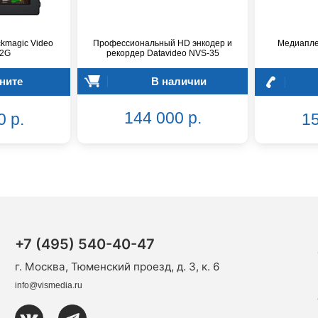
kmagic Video
Профессиональный HD энкодер и
Медиапле
12G
рекордер Datavideo NVS-35
ните
В наличии
144 000 р.
0 р.
15
+7 (495) 540-40-47
г. Москва, Тюменский проезд, д. 3, к. 6
info@vismedia.ru