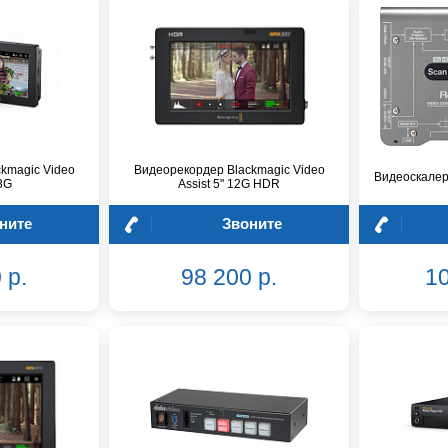
kmagic Video
Видеорекордер Blackmagic Video
Видеоскалер
 3G
Assist 5" 12G HDR
ните
Звоните
 р.
98 200 р.
10