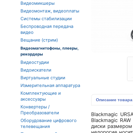
Видеомикшеры
Видеомонтаж, видеоплаты
Системы стабилизации
Беспроводная передача
видео
Вещание (стрим)
Видеомагнитофоны, плееры,
рекордеры
Видеостудии
Видоискатели
Виртуальные студии
Измерительная аппаратура
Комплектующие и
аксессуары
Описание
товара
Конвертеры /
Преобразователи
Blackmagic URS
Blackmagic RAW
Оборудование цифрового
диски размером 
телевещания
недорогие носи