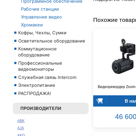
Программное обеспечение
Рабочие станции
Управление видео
Похожие това
Хромакеи
Кофры, Чехлы, Сумки
Осветительное оборудование
Коммутационное
оборудование
Профессиональные
видеомониторы
Служебная связь Intercom
Электропитание
Видеорекордер Zoom
РАСПРОДАЖА!
В на
ПРОИЗВОДИТЕЛИ
46 600
ABK
AJA
AKG