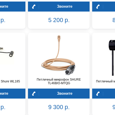
ните
Звоните
р.
5 200 р.
8
Петличный микрофон SHURE
 Shure WL185
Петличный 
TL46B/O-MTQG
ните
Звоните
р.
9 300 р.
9