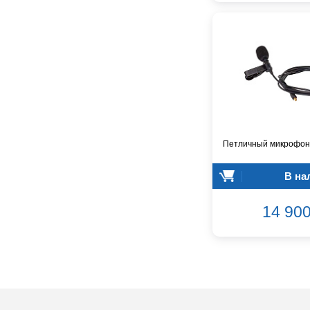
Audiocenter
Barcelona
Behringer
Beisite
Belcat
Beyerdynamic
Blackmagic Design
Blackstar
Boss
Петличный микрофон 
CRCBOX
CROWN
В на
CVGaudio
14 900
Canare
Casio
Cordial
Cort
Covenant
Crafter
D'Angelico