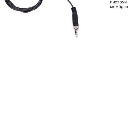
инструме
мембране