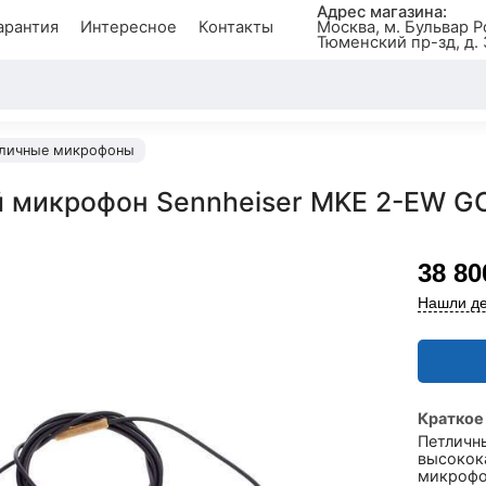
Адрес магазина:
арантия
Интересное
Контакты
Москва, м. Бульвар Р
Тюменский пр-зд, д. 
личные микрофоны
 микрофон Sennheiser MKE 2-EW G
38 80
Нашли де
Краткое
Петличн
высокок
микрофо