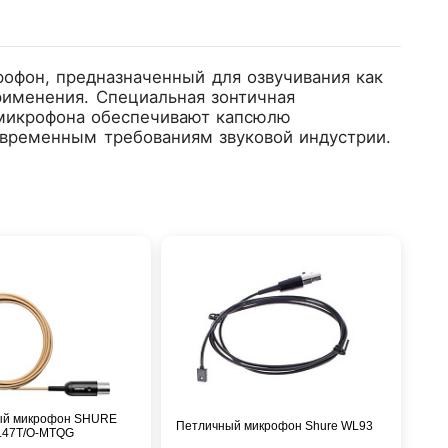
фон, предназначенный для озвучивания как
рименения. Cпециальная зонтичная
 микрофона обеспечивают капсюлю
овременным требованиям звуковой индустрии.
ый микрофон SHURE
Петличный микрофон Shure WL93
L47T/O-MTQG