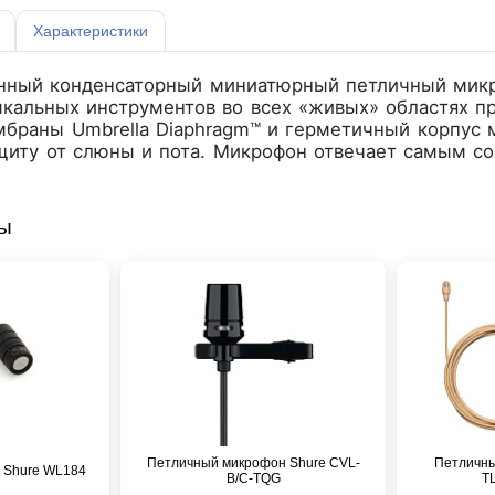
Характеристики
нный конденсаторный миниатюрный петличный микро
ыкальных инструментов во всех «живых» областях п
мбраны Umbrella Diaphragm™ и герметичный корпус
щиту от слюны и пота. Микрофон отвечает самым с
ры
Петличный микрофон Shure CVL-
Петличн
 Shure WL184
B/C-TQG
T