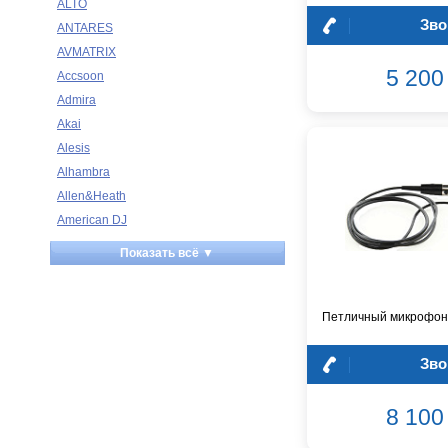
ALTO
Зво
ANTARES
AVMATRIX
5 200 
Accsoon
Admira
Akai
Alesis
Alhambra
Allen&Heath
American DJ
Ampeg
Показать всё ▼
Apart
Apogee
Artesia
Петличный микрофон
Arturia
Зво
Aston Microphones
Atomos
8 100 
Audac
Audio-Technica