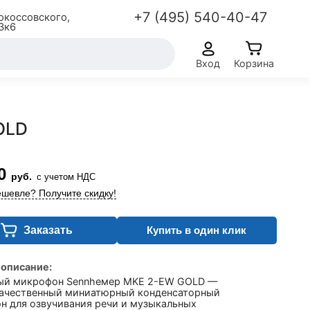
+7 (495) 540-40-47
окоссовского,
3к6
Вход
Корзина
OLD
0
руб.
с учетом НДС
шевле? Получите скидку!
Заказать
Купить в один клик
 описание:
ый микрофон Sennheмер MKE 2-EW GOLD —
ачественный миниатюрный конденсаторный
н для озвучивания речи и музыкальных