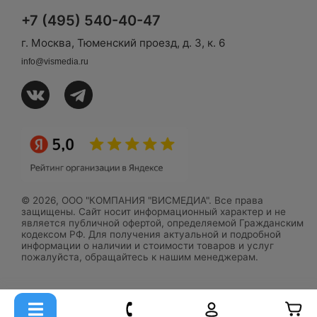
+7 (495) 540-40-47
г. Москва, Тюменский проезд, д. 3, к. 6
info@vismedia.ru
© 2026, ООО "КОМПАНИЯ "ВИСМЕДИА". Все права
защищены. Сайт носит информационный характер и не
является публичной офертой, определяемой Гражданским
кодексом РФ. Для получения актуальной и подробной
информации о наличии и стоимости товаров и услуг
пожалуйста, обращайтесь к нашим менеджерам.