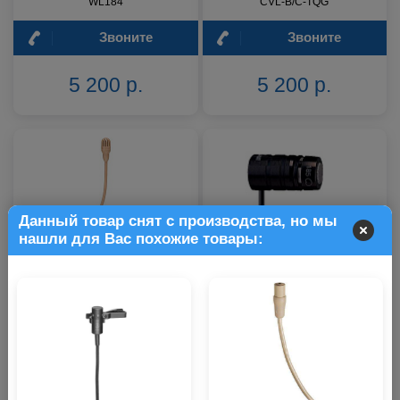
WL184
CVL-B/C-TQG
Звоните
Звоните
5 200 р.
5 200 р.
Данный товар снят с производства, но мы
нашли для Вас похожие товары:
Петличный микрофон SHURE
Петличный микрофон Shure
TL46B/O-MTQG
MX185
Звоните
Звоните
9 300 р.
9 300 р.