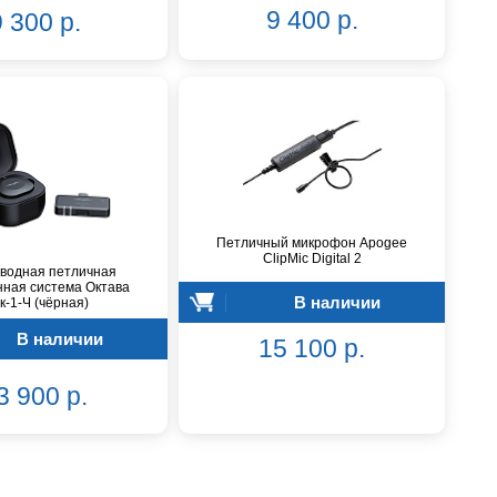
9 400 р.
 300 р.
Петличный микрофон Apogee
ClipMic Digital 2
водная петличная
ная система Октава
В наличии
к-1-Ч (чёрная)
В наличии
15 100 р.
3 900 р.