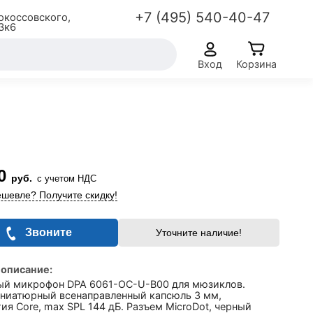
+7 (495) 540-40-47
окоссовского,
3к6
Вход
Корзина
0
руб.
с учетом НДС
шевле? Получите скидку!
Звоните
Уточните наличие!
 описание:
ый микрофон DPA 6061-OC-U-B00 для мюзиклов.
ниатюрный всенаправленный капсюль 3 мм,
ия Core, max SPL 144 дБ. Разъем MicroDot, черный