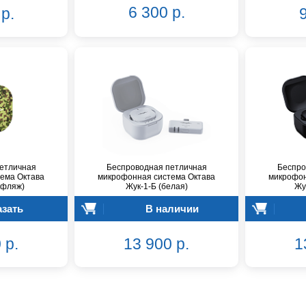
6 300 р.
р.
9
етличная
Беспроводная петличная
Беспро
ема Октава
микрофонная система Октава
микрофон
уфляж)
Жук-1-Б (белая)
Жу
азать
В наличии
 р.
13 900 р.
1