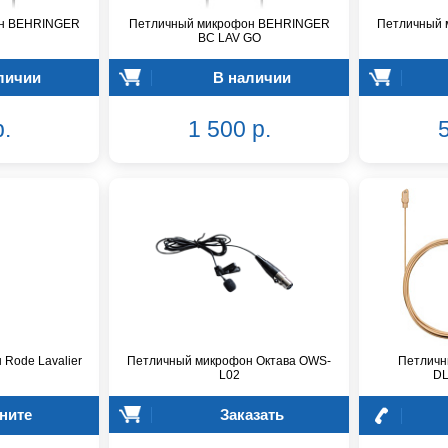
он BEHRINGER
Петличный микрофон BEHRINGER
Петличный 
BC LAV GO
личии
В наличии
р.
1 500 р.
5
Rode Lavalier
Петличный микрофон Октава OWS-
Петличн
L02
DL
ните
Заказать