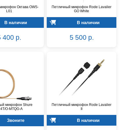
микрофон Октава OWS-
Петличный микрофон Rode Lavalier
L01
GO White
В наличии
В наличии
 400 р.
5 500 р.
ый микрофон Shure
Петличный микрофон Rode Lavalier
4T/O-MTQG-A
II
Звоните
В наличии