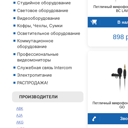
Студийное оборудование
Петличный микроф
Световое оборудование
BC LAV
Видеооборудование
В на
Кофры, Чехлы, Сумки
Осветительное оборудование
898 
Коммутационное
оборудование
Профессиональные
видеомониторы
Служебная связь Intercom
Электропитание
РАСПРОДАЖА!
ПРОИЗВОДИТЕЛИ
Петличный микрофон 
GO
ABK
AJA
Зво
AKG