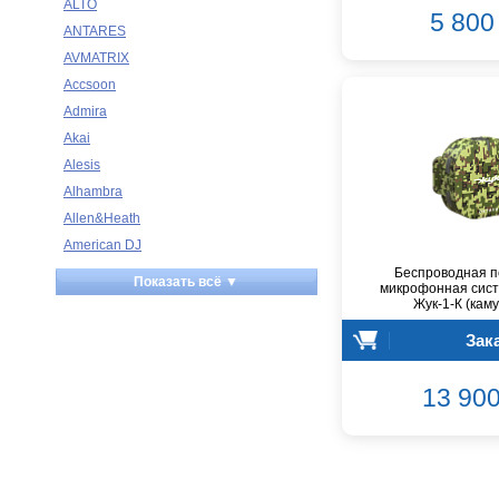
ALTO
5 800 
ANTARES
AVMATRIX
Accsoon
Admira
Akai
Alesis
Alhambra
Allen&Heath
American DJ
Ampeg
Беспроводная п
Показать всё ▼
микрофонная сист
Apart
Жук-1-К (кам
Apogee
Зак
Artesia
Arturia
13 900
Aston Microphones
Atomos
Audac
Audio-Technica