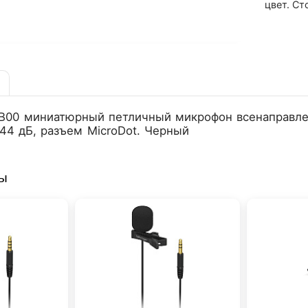
цвет. Ст
B00 миниатюрный петличный микрофон всенаправлен
44 дБ, разъем MicroDot. Черный
ры