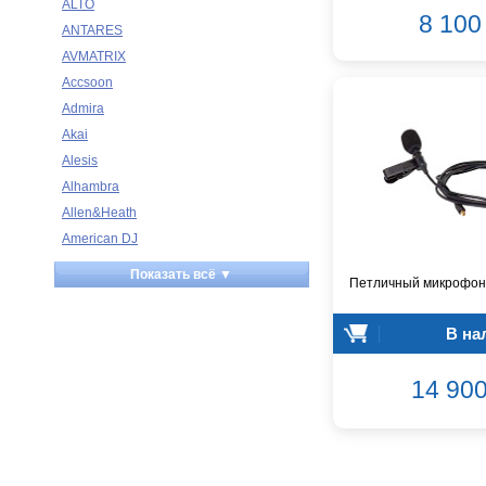
ALTO
8 100 
ANTARES
AVMATRIX
Accsoon
Admira
Akai
Alesis
Alhambra
Allen&Heath
American DJ
Ampeg
Показать всё ▼
Петличный микрофон 
Apart
Apogee
В на
Artesia
Arturia
14 900
Aston Microphones
Atomos
Audac
Audio-Technica