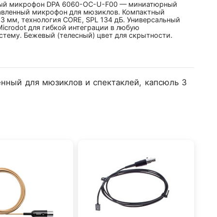
ый микрофон DPA 6060-OC-U-F00 — миниатюрный
авленный микрофон для мюзиклов. Компактный
3 мм, технология CORE, SPL 134 дБ. Универсальный
icrodot для гибкой интеграции в любую
стему. Бежевый (телесный) цвет для скрытности.
ный для мюзиклов и спектаклей, капсюль 3