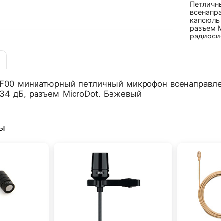
Петличн
всенапр
капсюль 
разъем M
радиоси
F00 миниатюрный петличный микрофон всенаправлен
34 дБ, разъем MicroDot. Бежевый
ры