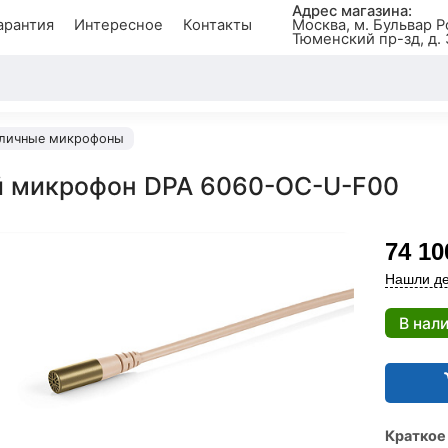
Адрес магазина:
арантия
Интересное
Контакты
Москва, м. Бульвар Р
Тюменский пр-зд, д. 
личные микрофоны
 микрофон DPA 6060-OC-U-F00
74 10
Нашли де
В нал
Краткое