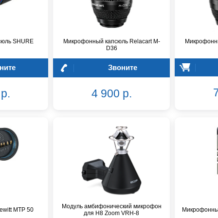
сюль SHURE
Микрофонный капсюль Relacart M-
Микрофонны
D36
ните
Звоните
7
р.
4 900 р.
Модуль амбифонический микрофон
witt MTP 50
Микрофонны
для H8 Zoom VRH-8