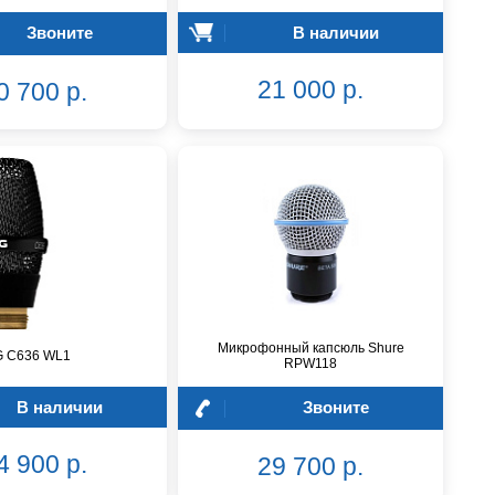
Звоните
В наличии
21 000 р.
0 700 р.
Микрофонный капсюль Shure
G C636 WL1
RPW118
В наличии
Звоните
4 900 р.
29 700 р.