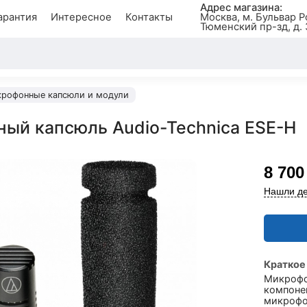
Адрес магазина:
арантия
Интересное
Контакты
Москва, м. Бульвар Р
Тюменский пр-зд, д. 
рофонные капсюли и модули
ый капсюль Audio-Technica ESE-H
8 700
Нашли де
Краткое
Микрофо
компоне
микрофо