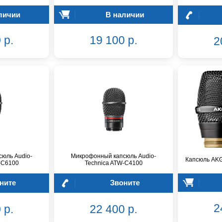
личии
В наличии
 р.
19 100 р.
2
юль Audio-
Микрофонный капсюль Audio-
Капсюль AK
-C6100
Technica ATW-C4100
ните
Звоните
2
 р.
22 400 р.