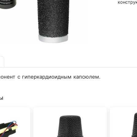
конструк
онент с гиперкардиоидным капсюлем.
ры