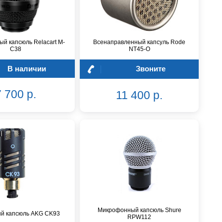
й капсюль Relacart M-
Всенаправленный капсуль Rode
C38
NT45-O
В наличии
Звоните
 700 р.
11 400 р.
Микрофонный капсюль Shure
й капсюль AKG CK93
RPW112