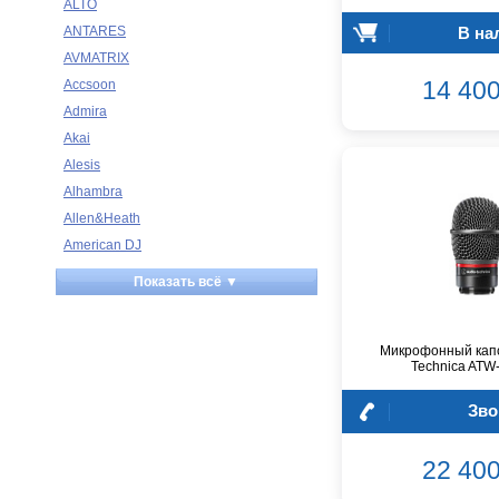
ALTO
В на
ANTARES
AVMATRIX
14 400
Accsoon
Admira
Akai
Alesis
Alhambra
Allen&Heath
American DJ
Ampeg
Показать всё ▼
Apart
Apogee
Микрофонный капс
Artesia
Technica ATW
Arturia
Aston Microphones
Зво
Atomos
Audac
22 400
Audio-Technica