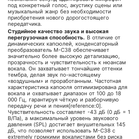
под конкретный голос, акустику сцены или
музыкальный жанр без необходимости
приобретения нового дорогостоящего
передатчика.
Студийное качество звука и высокая
перегрузочная способность.
В отличие от
динамических капсюлей, конденсаторный
преобразователь M-C38 обеспечивает
значительно более высокую детализацию,
прозрачность и чувствительность к нюансам
вокала. Он захватывает тончайшие оттенки
тембра, делая звук по-настоящему
«воздушным» и проработанным. Частотная
характеристика капсюля оптимизирована для
вокала и охватывает диапазон от 100 до 18
000 Гц, гарантируя чёткую и разборчивую
передачу речи и пения[reference:0].
Чувствительность составляет -43 дБ (0 дБ = 1
В/Па), а максимальный уровень звукового
давления (SPL) достигает внушительных 145
дБ, что позволяет использовать M-C38 с
extremely громкими вокалистами без риска