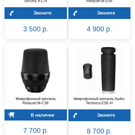
SHURE R174
Relacart M-D36
Звоните
Звоните
3 500 р.
4 900 р.
Микрофонный капсюль
Микрофонный капсюль Audio-
Relacart M-C38
Technica ESE-H
В наличии
Звоните
7 700 р.
8 700 р.